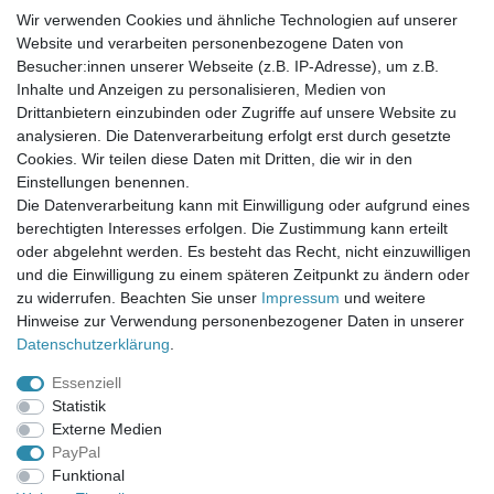
Wir verwenden Cookies und ähnliche Technologien auf unserer
Website und verarbeiten personenbezogene Daten von
Newsletter-Anmeldung
Besucher:innen unserer Webseite (z.B. IP-Adresse), um z.B.
FAQ / Fragen
Inhalte und Anzeigen zu personalisieren, Medien von
Mein Warenkorb
Drittanbietern einzubinden oder Zugriffe auf unsere Website zu
Mein Merkzettel
analysieren. Die Datenverarbeitung erfolgt erst durch gesetzte
Mein Konto
Cookies. Wir teilen diese Daten mit Dritten, die wir in den
Einstellungen benennen.
UNSER LADENGESCHÄFT
Die Datenverarbeitung kann mit Einwilligung oder aufgrund eines
Gottlieb-Daimler-Str. 10
berechtigten Interesses erfolgen. Die Zustimmung kann erteilt
33334 Gütersloh
oder abgelehnt werden. Es besteht das Recht, nicht einzuwilligen
und die Einwilligung zu einem späteren Zeitpunkt zu ändern oder
ÖFFNUNGSZEITEN
zu widerrufen. Beachten Sie unser
Impressum
und weitere
Hinweise zur Verwendung personenbezogener Daten in unserer
Montag - Dienstag: 8.00 - 18.00 Uhr, Mittwoch Ruhetag,
Daten­schutz­erklärung
.
Donnerstag: 8.00 - 18.00 Uhr, Freitag 8.00 - 14.00 Uhr
Essenziell
KUNDENSERVICE
Statistik
Telefon: (05241) 403 22 38
Externe Medien
E-Mail: info@stoffamstueck.de
PayPal
Funktional