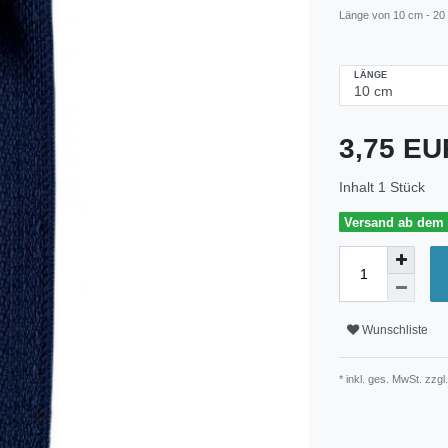
Länge von 10 cm - 20
LÄNGE
3,75 E
Inhalt
1
Stück
Versand ab dem 3
Wunschliste
* inkl. ges. MwSt. zzgl.