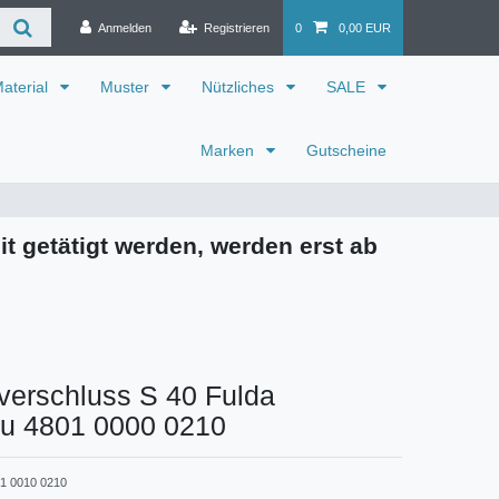
Anmelden
Registrieren
0
0,00 EUR
aterial
Muster
Nützliches
SALE
Marken
Gutscheine
it getätigt werden, werden erst ab
verschluss S 40 Fulda
au 4801 0000 0210
1 0010 0210