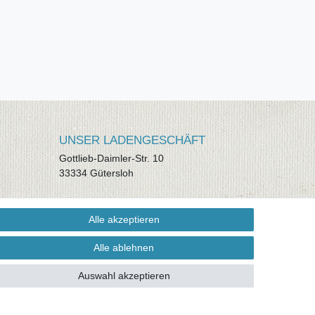
UNSER LADENGESCHÄFT
Gottlieb-Daimler-Str. 10
33334 Gütersloh
ÖFFNUNGSZEITEN
Alle akzeptieren
Montag - Dienstag: 8.00 - 18.00 Uhr,
Mittwoch Ruhetag, Donnerstag: 8.00 -
Alle ablehnen
18.00 Uhr, Freitag 8.00 - 14.00 Uhr
Auswahl akzeptieren
KUNDENSERVICE
Telefon: (05241) 403 22 38