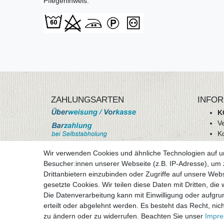
Pflegehinweis:
ZAHLUNGSARTEN
INFOR
K
V
K
Wi
Wir verwenden Cookies und ähnliche Technologien auf 
A
Besucher:innen unserer Webseite (z.B. IP-Adresse), um z
D
Drittanbietern einzubinden oder Zugriffe auf unsere Webs
mehr Informationen
I
gesetzte Cookies. Wir teilen diese Daten mit Dritten, die
Besuchen sie uns auf
Die Datenverarbeitung kann mit Einwilligung oder aufgru
Vertr
erteilt oder abgelehnt werden. Es besteht das Recht, nich
zu ändern oder zu widerrufen. Beachten Sie unser
Impr