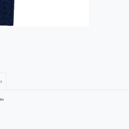
kt
au