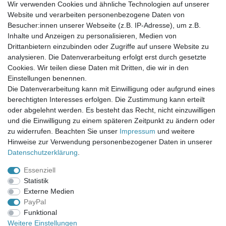
Wir verwenden Cookies und ähnliche Technologien auf unserer
Website und verarbeiten personenbezogene Daten von
Newsletter-Anmeldung
Besucher:innen unserer Webseite (z.B. IP-Adresse), um z.B.
FAQ / Fragen
Inhalte und Anzeigen zu personalisieren, Medien von
Mein Warenkorb
Drittanbietern einzubinden oder Zugriffe auf unsere Website zu
Mein Merkzettel
analysieren. Die Datenverarbeitung erfolgt erst durch gesetzte
Mein Konto
Cookies. Wir teilen diese Daten mit Dritten, die wir in den
Einstellungen benennen.
UNSER LADENGESCHÄFT
Die Datenverarbeitung kann mit Einwilligung oder aufgrund eines
Gottlieb-Daimler-Str. 10
berechtigten Interesses erfolgen. Die Zustimmung kann erteilt
33334 Gütersloh
oder abgelehnt werden. Es besteht das Recht, nicht einzuwilligen
und die Einwilligung zu einem späteren Zeitpunkt zu ändern oder
ÖFFNUNGSZEITEN
zu widerrufen. Beachten Sie unser
Impressum
und weitere
Hinweise zur Verwendung personenbezogener Daten in unserer
Montag - Dienstag: 8.00 - 18.00 Uhr, Mittwoch Ruhetag,
Daten­schutz­erklärung
.
Donnerstag: 8.00 - 18.00 Uhr, Freitag 8.00 - 14.00 Uhr
Essenziell
KUNDENSERVICE
Statistik
Telefon: (05241) 403 22 38
Externe Medien
E-Mail: info@stoffamstueck.de
PayPal
Funktional
Weitere Einstellungen