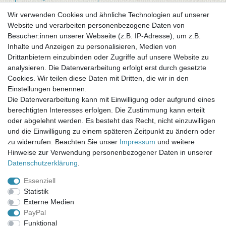
Wir verwenden Cookies und ähnliche Technologien auf unserer
Website und verarbeiten personenbezogene Daten von
Newsletter-Anmeldung
Besucher:innen unserer Webseite (z.B. IP-Adresse), um z.B.
FAQ / Fragen
Inhalte und Anzeigen zu personalisieren, Medien von
Mein Warenkorb
Drittanbietern einzubinden oder Zugriffe auf unsere Website zu
Mein Merkzettel
analysieren. Die Datenverarbeitung erfolgt erst durch gesetzte
Mein Konto
Cookies. Wir teilen diese Daten mit Dritten, die wir in den
Einstellungen benennen.
UNSER LADENGESCHÄFT
Die Datenverarbeitung kann mit Einwilligung oder aufgrund eines
Gottlieb-Daimler-Str. 10
berechtigten Interesses erfolgen. Die Zustimmung kann erteilt
33334 Gütersloh
oder abgelehnt werden. Es besteht das Recht, nicht einzuwilligen
und die Einwilligung zu einem späteren Zeitpunkt zu ändern oder
ÖFFNUNGSZEITEN
zu widerrufen. Beachten Sie unser
Impressum
und weitere
Hinweise zur Verwendung personenbezogener Daten in unserer
Montag - Dienstag: 8.00 - 18.00 Uhr, Mittwoch Ruhetag,
Daten­schutz­erklärung
.
Donnerstag: 8.00 - 18.00 Uhr, Freitag 8.00 - 14.00 Uhr
Essenziell
KUNDENSERVICE
Statistik
Telefon: (05241) 403 22 38
Externe Medien
E-Mail: info@stoffamstueck.de
PayPal
Funktional