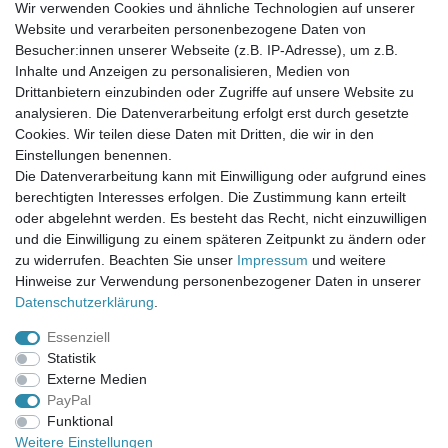
Wir verwenden Cookies und ähnliche Technologien auf unserer
Website und verarbeiten personenbezogene Daten von
Newsletter-Anmeldung
Besucher:innen unserer Webseite (z.B. IP-Adresse), um z.B.
FAQ / Fragen
Inhalte und Anzeigen zu personalisieren, Medien von
Mein Warenkorb
Drittanbietern einzubinden oder Zugriffe auf unsere Website zu
Mein Merkzettel
analysieren. Die Datenverarbeitung erfolgt erst durch gesetzte
Mein Konto
Cookies. Wir teilen diese Daten mit Dritten, die wir in den
Einstellungen benennen.
UNSER LADENGESCHÄFT
Die Datenverarbeitung kann mit Einwilligung oder aufgrund eines
Gottlieb-Daimler-Str. 10
berechtigten Interesses erfolgen. Die Zustimmung kann erteilt
33334 Gütersloh
oder abgelehnt werden. Es besteht das Recht, nicht einzuwilligen
und die Einwilligung zu einem späteren Zeitpunkt zu ändern oder
ÖFFNUNGSZEITEN
zu widerrufen. Beachten Sie unser
Impressum
und weitere
Hinweise zur Verwendung personenbezogener Daten in unserer
Montag - Dienstag: 8.00 - 18.00 Uhr, Mittwoch Ruhetag,
Daten­schutz­erklärung
.
Donnerstag: 8.00 - 18.00 Uhr, Freitag 8.00 - 14.00 Uhr
Essenziell
KUNDENSERVICE
Statistik
Telefon: (05241) 403 22 38
Externe Medien
E-Mail: info@stoffamstueck.de
PayPal
Funktional
Weitere Einstellungen