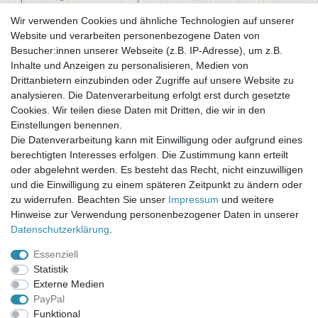
Wir verwenden Cookies und ähnliche Technologien auf unserer
Website und verarbeiten personenbezogene Daten von
Newsletter-Anmeldung
Besucher:innen unserer Webseite (z.B. IP-Adresse), um z.B.
FAQ / Fragen
Inhalte und Anzeigen zu personalisieren, Medien von
Mein Warenkorb
Drittanbietern einzubinden oder Zugriffe auf unsere Website zu
Mein Merkzettel
analysieren. Die Datenverarbeitung erfolgt erst durch gesetzte
Mein Konto
Cookies. Wir teilen diese Daten mit Dritten, die wir in den
Einstellungen benennen.
UNSER LADENGESCHÄFT
Die Datenverarbeitung kann mit Einwilligung oder aufgrund eines
Gottlieb-Daimler-Str. 10
berechtigten Interesses erfolgen. Die Zustimmung kann erteilt
33334 Gütersloh
oder abgelehnt werden. Es besteht das Recht, nicht einzuwilligen
und die Einwilligung zu einem späteren Zeitpunkt zu ändern oder
ÖFFNUNGSZEITEN
zu widerrufen. Beachten Sie unser
Impressum
und weitere
Hinweise zur Verwendung personenbezogener Daten in unserer
Montag - Dienstag: 8.00 - 18.00 Uhr, Mittwoch Ruhetag,
Daten­schutz­erklärung
.
Donnerstag: 8.00 - 18.00 Uhr, Freitag 8.00 - 14.00 Uhr
Essenziell
KUNDENSERVICE
Statistik
Telefon: (05241) 403 22 38
Externe Medien
E-Mail: info@stoffamstueck.de
PayPal
Funktional