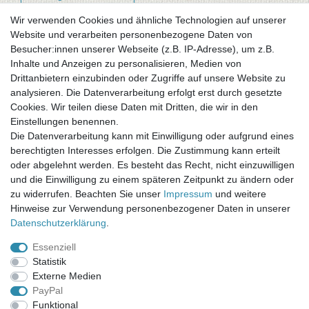
Wir verwenden Cookies und ähnliche Technologien auf unserer
Website und verarbeiten personenbezogene Daten von
Newsletter-Anmeldung
Besucher:innen unserer Webseite (z.B. IP-Adresse), um z.B.
FAQ / Fragen
Inhalte und Anzeigen zu personalisieren, Medien von
Mein Warenkorb
Drittanbietern einzubinden oder Zugriffe auf unsere Website zu
Mein Merkzettel
analysieren. Die Datenverarbeitung erfolgt erst durch gesetzte
Mein Konto
Cookies. Wir teilen diese Daten mit Dritten, die wir in den
Einstellungen benennen.
UNSER LADENGESCHÄFT
Die Datenverarbeitung kann mit Einwilligung oder aufgrund eines
Gottlieb-Daimler-Str. 10
berechtigten Interesses erfolgen. Die Zustimmung kann erteilt
33334 Gütersloh
oder abgelehnt werden. Es besteht das Recht, nicht einzuwilligen
und die Einwilligung zu einem späteren Zeitpunkt zu ändern oder
ÖFFNUNGSZEITEN
zu widerrufen. Beachten Sie unser
Impressum
und weitere
Hinweise zur Verwendung personenbezogener Daten in unserer
Montag - Dienstag: 8.00 - 18.00 Uhr, Mittwoch Ruhetag,
Daten­schutz­erklärung
.
Donnerstag: 8.00 - 18.00 Uhr, Freitag 8.00 - 14.00 Uhr
Essenziell
KUNDENSERVICE
Statistik
Telefon: (05241) 403 22 38
Externe Medien
E-Mail: info@stoffamstueck.de
PayPal
Funktional