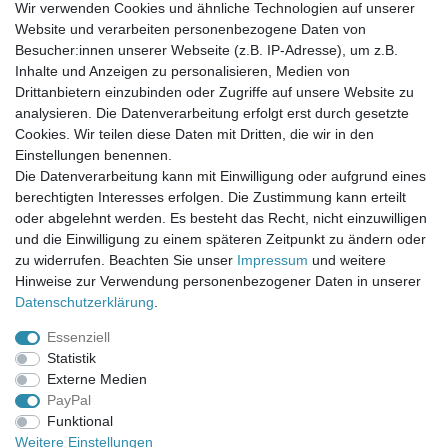
Wir verwenden Cookies und ähnliche Technologien auf unserer
Website und verarbeiten personenbezogene Daten von
Newsletter-Anmeldung
Besucher:innen unserer Webseite (z.B. IP-Adresse), um z.B.
FAQ / Fragen
Inhalte und Anzeigen zu personalisieren, Medien von
Mein Warenkorb
Drittanbietern einzubinden oder Zugriffe auf unsere Website zu
Mein Merkzettel
analysieren. Die Datenverarbeitung erfolgt erst durch gesetzte
Mein Konto
Cookies. Wir teilen diese Daten mit Dritten, die wir in den
Einstellungen benennen.
UNSER LADENGESCHÄFT
Die Datenverarbeitung kann mit Einwilligung oder aufgrund eines
Gottlieb-Daimler-Str. 10
berechtigten Interesses erfolgen. Die Zustimmung kann erteilt
33334 Gütersloh
oder abgelehnt werden. Es besteht das Recht, nicht einzuwilligen
und die Einwilligung zu einem späteren Zeitpunkt zu ändern oder
ÖFFNUNGSZEITEN
zu widerrufen. Beachten Sie unser
Impressum
und weitere
Hinweise zur Verwendung personenbezogener Daten in unserer
Montag - Dienstag: 8.00 - 18.00 Uhr, Mittwoch Ruhetag,
Daten­schutz­erklärung
.
Donnerstag: 8.00 - 18.00 Uhr, Freitag 8.00 - 14.00 Uhr
Essenziell
KUNDENSERVICE
Statistik
Telefon: (05241) 403 22 38
Externe Medien
E-Mail: info@stoffamstueck.de
PayPal
Funktional
Weitere Einstellungen