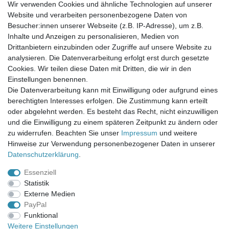
Wir verwenden Cookies und ähnliche Technologien auf unserer
Website und verarbeiten personenbezogene Daten von
Newsletter-Anmeldung
Besucher:innen unserer Webseite (z.B. IP-Adresse), um z.B.
FAQ / Fragen
Inhalte und Anzeigen zu personalisieren, Medien von
Mein Warenkorb
Drittanbietern einzubinden oder Zugriffe auf unsere Website zu
Mein Merkzettel
analysieren. Die Datenverarbeitung erfolgt erst durch gesetzte
Mein Konto
Cookies. Wir teilen diese Daten mit Dritten, die wir in den
Einstellungen benennen.
UNSER LADENGESCHÄFT
Die Datenverarbeitung kann mit Einwilligung oder aufgrund eines
Gottlieb-Daimler-Str. 10
berechtigten Interesses erfolgen. Die Zustimmung kann erteilt
33334 Gütersloh
oder abgelehnt werden. Es besteht das Recht, nicht einzuwilligen
und die Einwilligung zu einem späteren Zeitpunkt zu ändern oder
ÖFFNUNGSZEITEN
zu widerrufen. Beachten Sie unser
Impressum
und weitere
Hinweise zur Verwendung personenbezogener Daten in unserer
Montag - Dienstag: 8.00 - 18.00 Uhr, Mittwoch Ruhetag,
Daten­schutz­erklärung
.
Donnerstag: 8.00 - 18.00 Uhr, Freitag 8.00 - 14.00 Uhr
Essenziell
KUNDENSERVICE
Statistik
Telefon: (05241) 403 22 38
Externe Medien
E-Mail: info@stoffamstueck.de
PayPal
Funktional
Weitere Einstellungen