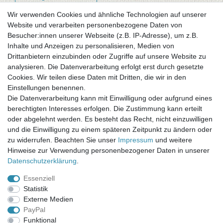
Wir verwenden Cookies und ähnliche Technologien auf unserer
Website und verarbeiten personenbezogene Daten von
Newsletter-Anmeldung
Besucher:innen unserer Webseite (z.B. IP-Adresse), um z.B.
FAQ / Fragen
Inhalte und Anzeigen zu personalisieren, Medien von
Mein Warenkorb
Drittanbietern einzubinden oder Zugriffe auf unsere Website zu
Mein Merkzettel
analysieren. Die Datenverarbeitung erfolgt erst durch gesetzte
Mein Konto
Cookies. Wir teilen diese Daten mit Dritten, die wir in den
Einstellungen benennen.
UNSER LADENGESCHÄFT
Die Datenverarbeitung kann mit Einwilligung oder aufgrund eines
Gottlieb-Daimler-Str. 10
berechtigten Interesses erfolgen. Die Zustimmung kann erteilt
33334 Gütersloh
oder abgelehnt werden. Es besteht das Recht, nicht einzuwilligen
und die Einwilligung zu einem späteren Zeitpunkt zu ändern oder
ÖFFNUNGSZEITEN
zu widerrufen. Beachten Sie unser
Impressum
und weitere
Hinweise zur Verwendung personenbezogener Daten in unserer
Montag - Dienstag: 8.00 - 18.00 Uhr, Mittwoch Ruhetag,
Daten­schutz­erklärung
.
Donnerstag: 8.00 - 18.00 Uhr, Freitag 8.00 - 14.00 Uhr
Essenziell
KUNDENSERVICE
Statistik
Telefon: (05241) 403 22 38
Externe Medien
E-Mail: info@stoffamstueck.de
PayPal
Funktional