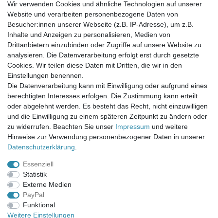
Wir verwenden Cookies und ähnliche Technologien auf unserer
Website und verarbeiten personenbezogene Daten von
Newsletter-Anmeldung
Besucher:innen unserer Webseite (z.B. IP-Adresse), um z.B.
FAQ / Fragen
Inhalte und Anzeigen zu personalisieren, Medien von
Mein Warenkorb
Drittanbietern einzubinden oder Zugriffe auf unsere Website zu
Mein Merkzettel
analysieren. Die Datenverarbeitung erfolgt erst durch gesetzte
Mein Konto
Cookies. Wir teilen diese Daten mit Dritten, die wir in den
Einstellungen benennen.
UNSER LADENGESCHÄFT
Die Datenverarbeitung kann mit Einwilligung oder aufgrund eines
Gottlieb-Daimler-Str. 10
berechtigten Interesses erfolgen. Die Zustimmung kann erteilt
33334 Gütersloh
oder abgelehnt werden. Es besteht das Recht, nicht einzuwilligen
und die Einwilligung zu einem späteren Zeitpunkt zu ändern oder
ÖFFNUNGSZEITEN
zu widerrufen. Beachten Sie unser
Impressum
und weitere
Hinweise zur Verwendung personenbezogener Daten in unserer
Montag - Dienstag: 8.00 - 18.00 Uhr, Mittwoch Ruhetag,
Daten­schutz­erklärung
.
Donnerstag: 8.00 - 18.00 Uhr, Freitag 8.00 - 14.00 Uhr
Essenziell
KUNDENSERVICE
Statistik
Telefon: (05241) 403 22 38
Externe Medien
E-Mail: info@stoffamstueck.de
PayPal
Funktional
Weitere Einstellungen