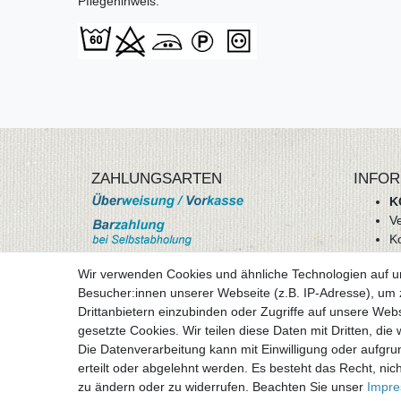
Pflegehinweis:
ZAHLUNGSARTEN
INFOR
K
V
K
Wi
Wir verwenden Cookies und ähnliche Technologien auf 
A
Besucher:innen unserer Webseite (z.B. IP-Adresse), um z
D
Drittanbietern einzubinden oder Zugriffe auf unsere Webs
mehr Informationen
I
gesetzte Cookies. Wir teilen diese Daten mit Dritten, die
Besuchen sie uns auf
Die Datenverarbeitung kann mit Einwilligung oder aufgru
Vertr
erteilt oder abgelehnt werden. Es besteht das Recht, nich
zu ändern oder zu widerrufen. Beachten Sie unser
Impr