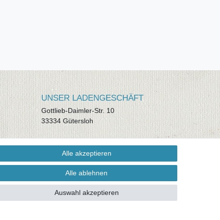
UNSER LADENGESCHÄFT
Gottlieb-Daimler-Str. 10
33334 Gütersloh
ÖFFNUNGSZEITEN
Alle akzeptieren
Montag - Dienstag: 8.00 - 18.00 Uhr,
Mittwoch Ruhetag, Donnerstag: 8.00 -
Alle ablehnen
18.00 Uhr, Freitag 8.00 - 14.00 Uhr
Auswahl akzeptieren
KUNDENSERVICE
Telefon: (05241) 403 22 38