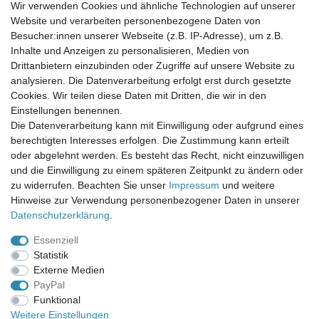
Wir verwenden Cookies und ähnliche Technologien auf unserer
Website und verarbeiten personenbezogene Daten von
Newsletter-Anmeldung
Besucher:innen unserer Webseite (z.B. IP-Adresse), um z.B.
FAQ / Fragen
Inhalte und Anzeigen zu personalisieren, Medien von
Mein Warenkorb
Drittanbietern einzubinden oder Zugriffe auf unsere Website zu
Mein Merkzettel
analysieren. Die Datenverarbeitung erfolgt erst durch gesetzte
Mein Konto
Cookies. Wir teilen diese Daten mit Dritten, die wir in den
Einstellungen benennen.
UNSER LADENGESCHÄFT
Die Datenverarbeitung kann mit Einwilligung oder aufgrund eines
Gottlieb-Daimler-Str. 10
berechtigten Interesses erfolgen. Die Zustimmung kann erteilt
33334 Gütersloh
oder abgelehnt werden. Es besteht das Recht, nicht einzuwilligen
und die Einwilligung zu einem späteren Zeitpunkt zu ändern oder
ÖFFNUNGSZEITEN
zu widerrufen. Beachten Sie unser
Impressum
und weitere
Hinweise zur Verwendung personenbezogener Daten in unserer
Montag - Dienstag: 8.00 - 18.00 Uhr, Mittwoch Ruhetag,
Daten­schutz­erklärung
.
Donnerstag: 8.00 - 18.00 Uhr, Freitag 8.00 - 14.00 Uhr
Essenziell
KUNDENSERVICE
Statistik
Telefon: (05241) 403 22 38
Externe Medien
E-Mail: info@stoffamstueck.de
PayPal
Funktional
Weitere Einstellungen