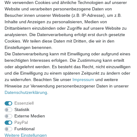
Wir verwenden Cookies und ähnliche Technologien auf unserer
Website und verarbeiten personenbezogene Daten von
Newsletter-Anmeldung
Besucher:innen unserer Webseite (z.B. IP-Adresse), um z.B.
FAQ / Fragen
Inhalte und Anzeigen zu personalisieren, Medien von
Mein Warenkorb
Drittanbietern einzubinden oder Zugriffe auf unsere Website zu
Mein Merkzettel
analysieren. Die Datenverarbeitung erfolgt erst durch gesetzte
Mein Konto
Cookies. Wir teilen diese Daten mit Dritten, die wir in den
Einstellungen benennen.
UNSER LADENGESCHÄFT
Die Datenverarbeitung kann mit Einwilligung oder aufgrund eines
Gottlieb-Daimler-Str. 10
berechtigten Interesses erfolgen. Die Zustimmung kann erteilt
33334 Gütersloh
oder abgelehnt werden. Es besteht das Recht, nicht einzuwilligen
und die Einwilligung zu einem späteren Zeitpunkt zu ändern oder
ÖFFNUNGSZEITEN
zu widerrufen. Beachten Sie unser
Impressum
und weitere
Hinweise zur Verwendung personenbezogener Daten in unserer
Montag - Dienstag: 8.00 - 18.00 Uhr, Mittwoch Ruhetag,
Daten­schutz­erklärung
.
Donnerstag: 8.00 - 18.00 Uhr, Freitag 8.00 - 14.00 Uhr
Essenziell
KUNDENSERVICE
Statistik
Telefon: (05241) 403 22 38
Externe Medien
E-Mail: info@stoffamstueck.de
PayPal
Funktional
Weitere Einstellungen