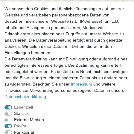
Wir verwenden Cookies und ähnliche Technologien auf unserer
Website und verarbeiten personenbezogene Daten von
Newsletter-Anmeldung
Besucher:innen unserer Webseite (z.B. IP-Adresse), um z.B.
FAQ / Fragen
Inhalte und Anzeigen zu personalisieren, Medien von
Mein Warenkorb
Drittanbietern einzubinden oder Zugriffe auf unsere Website zu
Mein Merkzettel
analysieren. Die Datenverarbeitung erfolgt erst durch gesetzte
Mein Konto
Cookies. Wir teilen diese Daten mit Dritten, die wir in den
Einstellungen benennen.
UNSER LADENGESCHÄFT
Die Datenverarbeitung kann mit Einwilligung oder aufgrund eines
Gottlieb-Daimler-Str. 10
berechtigten Interesses erfolgen. Die Zustimmung kann erteilt
33334 Gütersloh
oder abgelehnt werden. Es besteht das Recht, nicht einzuwilligen
und die Einwilligung zu einem späteren Zeitpunkt zu ändern oder
ÖFFNUNGSZEITEN
zu widerrufen. Beachten Sie unser
Impressum
und weitere
Hinweise zur Verwendung personenbezogener Daten in unserer
Montag - Dienstag: 8.00 - 18.00 Uhr, Mittwoch Ruhetag,
Daten­schutz­erklärung
.
Donnerstag: 8.00 - 18.00 Uhr, Freitag 8.00 - 14.00 Uhr
Essenziell
KUNDENSERVICE
Statistik
Telefon: (05241) 403 22 38
Externe Medien
E-Mail: info@stoffamstueck.de
PayPal
Funktional