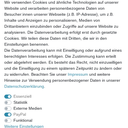
Wir verwenden Cookies und ähnliche Technologien auf unserer
Website und verarbeiten personenbezogene Daten von
Newsletter-Anmeldung
Besucher:innen unserer Webseite (z.B. IP-Adresse), um z.B.
FAQ / Fragen
Inhalte und Anzeigen zu personalisieren, Medien von
Mein Warenkorb
Drittanbietern einzubinden oder Zugriffe auf unsere Website zu
Mein Merkzettel
analysieren. Die Datenverarbeitung erfolgt erst durch gesetzte
Mein Konto
Cookies. Wir teilen diese Daten mit Dritten, die wir in den
Einstellungen benennen.
UNSER LADENGESCHÄFT
Die Datenverarbeitung kann mit Einwilligung oder aufgrund eines
Gottlieb-Daimler-Str. 10
berechtigten Interesses erfolgen. Die Zustimmung kann erteilt
33334 Gütersloh
oder abgelehnt werden. Es besteht das Recht, nicht einzuwilligen
und die Einwilligung zu einem späteren Zeitpunkt zu ändern oder
ÖFFNUNGSZEITEN
zu widerrufen. Beachten Sie unser
Impressum
und weitere
Hinweise zur Verwendung personenbezogener Daten in unserer
Montag - Dienstag: 8.00 - 18.00 Uhr, Mittwoch Ruhetag,
Daten­schutz­erklärung
.
Donnerstag: 8.00 - 18.00 Uhr, Freitag 8.00 - 14.00 Uhr
Essenziell
KUNDENSERVICE
Statistik
Telefon: (05241) 403 22 38
Externe Medien
E-Mail: info@stoffamstueck.de
PayPal
Funktional
Weitere Einstellungen