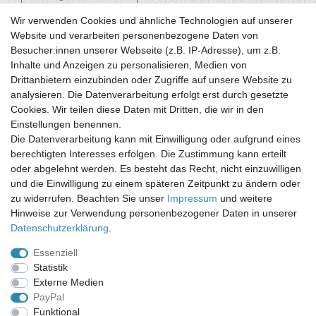
Wir verwenden Cookies und ähnliche Technologien auf unserer
Website und verarbeiten personenbezogene Daten von
Newsletter-Anmeldung
Besucher:innen unserer Webseite (z.B. IP-Adresse), um z.B.
FAQ / Fragen
Inhalte und Anzeigen zu personalisieren, Medien von
Mein Warenkorb
Drittanbietern einzubinden oder Zugriffe auf unsere Website zu
Mein Merkzettel
analysieren. Die Datenverarbeitung erfolgt erst durch gesetzte
Mein Konto
Cookies. Wir teilen diese Daten mit Dritten, die wir in den
Einstellungen benennen.
UNSER LADENGESCHÄFT
Die Datenverarbeitung kann mit Einwilligung oder aufgrund eines
Gottlieb-Daimler-Str. 10
berechtigten Interesses erfolgen. Die Zustimmung kann erteilt
33334 Gütersloh
oder abgelehnt werden. Es besteht das Recht, nicht einzuwilligen
und die Einwilligung zu einem späteren Zeitpunkt zu ändern oder
ÖFFNUNGSZEITEN
zu widerrufen. Beachten Sie unser
Impressum
und weitere
Hinweise zur Verwendung personenbezogener Daten in unserer
Montag - Dienstag: 8.00 - 18.00 Uhr, Mittwoch Ruhetag,
Daten­schutz­erklärung
.
Donnerstag: 8.00 - 18.00 Uhr, Freitag 8.00 - 14.00 Uhr
Essenziell
KUNDENSERVICE
Statistik
Telefon: (05241) 403 22 38
Externe Medien
E-Mail: info@stoffamstueck.de
PayPal
Funktional