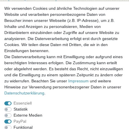
Wir verwenden Cookies und ähnliche Technologien auf unserer
Website und verarbeiten personenbezogene Daten von
Newsletter-Anmeldung
Besucher:innen unserer Webseite (z.B. IP-Adresse), um z.B.
FAQ / Fragen
Inhalte und Anzeigen zu personalisieren, Medien von
Mein Warenkorb
Drittanbietern einzubinden oder Zugriffe auf unsere Website zu
Mein Merkzettel
analysieren. Die Datenverarbeitung erfolgt erst durch gesetzte
Mein Konto
Cookies. Wir teilen diese Daten mit Dritten, die wir in den
Einstellungen benennen.
UNSER LADENGESCHÄFT
Die Datenverarbeitung kann mit Einwilligung oder aufgrund eines
Gottlieb-Daimler-Str. 10
berechtigten Interesses erfolgen. Die Zustimmung kann erteilt
33334 Gütersloh
oder abgelehnt werden. Es besteht das Recht, nicht einzuwilligen
und die Einwilligung zu einem späteren Zeitpunkt zu ändern oder
ÖFFNUNGSZEITEN
zu widerrufen. Beachten Sie unser
Impressum
und weitere
Hinweise zur Verwendung personenbezogener Daten in unserer
Montag - Dienstag: 8.00 - 18.00 Uhr, Mittwoch Ruhetag,
Daten­schutz­erklärung
.
Donnerstag: 8.00 - 18.00 Uhr, Freitag 8.00 - 14.00 Uhr
Essenziell
KUNDENSERVICE
Statistik
Telefon: (05241) 403 22 38
Externe Medien
E-Mail: info@stoffamstueck.de
PayPal
Funktional