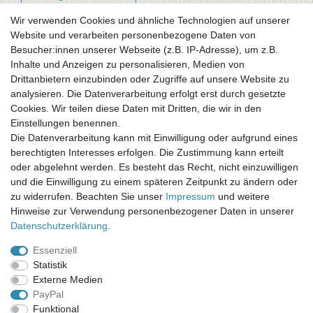
Wir verwenden Cookies und ähnliche Technologien auf unserer
Website und verarbeiten personenbezogene Daten von
Newsletter-Anmeldung
Besucher:innen unserer Webseite (z.B. IP-Adresse), um z.B.
FAQ / Fragen
Inhalte und Anzeigen zu personalisieren, Medien von
Mein Warenkorb
Drittanbietern einzubinden oder Zugriffe auf unsere Website zu
Mein Merkzettel
analysieren. Die Datenverarbeitung erfolgt erst durch gesetzte
Mein Konto
Cookies. Wir teilen diese Daten mit Dritten, die wir in den
Einstellungen benennen.
UNSER LADENGESCHÄFT
Die Datenverarbeitung kann mit Einwilligung oder aufgrund eines
Gottlieb-Daimler-Str. 10
berechtigten Interesses erfolgen. Die Zustimmung kann erteilt
33334 Gütersloh
oder abgelehnt werden. Es besteht das Recht, nicht einzuwilligen
und die Einwilligung zu einem späteren Zeitpunkt zu ändern oder
ÖFFNUNGSZEITEN
zu widerrufen. Beachten Sie unser
Impressum
und weitere
Hinweise zur Verwendung personenbezogener Daten in unserer
Montag - Dienstag: 8.00 - 18.00 Uhr, Mittwoch Ruhetag,
Daten­schutz­erklärung
.
Donnerstag: 8.00 - 18.00 Uhr, Freitag 8.00 - 14.00 Uhr
Essenziell
KUNDENSERVICE
Statistik
Telefon: (05241) 403 22 38
Externe Medien
E-Mail: info@stoffamstueck.de
PayPal
Funktional