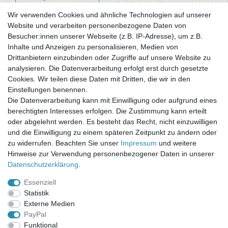
Wir verwenden Cookies und ähnliche Technologien auf unserer
Website und verarbeiten personenbezogene Daten von
Newsletter-Anmeldung
Besucher:innen unserer Webseite (z.B. IP-Adresse), um z.B.
FAQ / Fragen
Inhalte und Anzeigen zu personalisieren, Medien von
Mein Warenkorb
Drittanbietern einzubinden oder Zugriffe auf unsere Website zu
Mein Merkzettel
analysieren. Die Datenverarbeitung erfolgt erst durch gesetzte
Mein Konto
Cookies. Wir teilen diese Daten mit Dritten, die wir in den
Einstellungen benennen.
UNSER LADENGESCHÄFT
Die Datenverarbeitung kann mit Einwilligung oder aufgrund eines
Gottlieb-Daimler-Str. 10
berechtigten Interesses erfolgen. Die Zustimmung kann erteilt
33334 Gütersloh
oder abgelehnt werden. Es besteht das Recht, nicht einzuwilligen
und die Einwilligung zu einem späteren Zeitpunkt zu ändern oder
ÖFFNUNGSZEITEN
zu widerrufen. Beachten Sie unser
Impressum
und weitere
Hinweise zur Verwendung personenbezogener Daten in unserer
Montag - Dienstag: 8.00 - 18.00 Uhr, Mittwoch Ruhetag,
Daten­schutz­erklärung
.
Donnerstag: 8.00 - 18.00 Uhr, Freitag 8.00 - 14.00 Uhr
Essenziell
KUNDENSERVICE
Statistik
Telefon: (05241) 403 22 38
Externe Medien
E-Mail: info@stoffamstueck.de
PayPal
Funktional