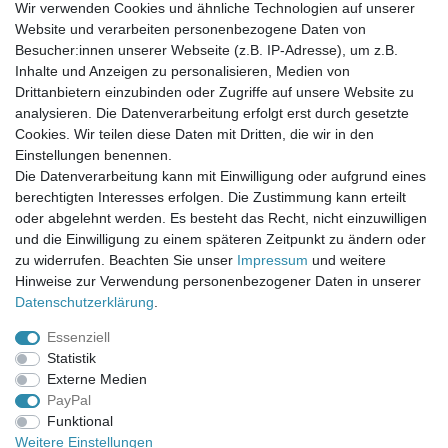
Wir verwenden Cookies und ähnliche Technologien auf unserer
Website und verarbeiten personenbezogene Daten von
Newsletter-Anmeldung
Besucher:innen unserer Webseite (z.B. IP-Adresse), um z.B.
FAQ / Fragen
Inhalte und Anzeigen zu personalisieren, Medien von
Mein Warenkorb
Drittanbietern einzubinden oder Zugriffe auf unsere Website zu
Mein Merkzettel
analysieren. Die Datenverarbeitung erfolgt erst durch gesetzte
Mein Konto
Cookies. Wir teilen diese Daten mit Dritten, die wir in den
Einstellungen benennen.
UNSER LADENGESCHÄFT
Die Datenverarbeitung kann mit Einwilligung oder aufgrund eines
Gottlieb-Daimler-Str. 10
berechtigten Interesses erfolgen. Die Zustimmung kann erteilt
33334 Gütersloh
oder abgelehnt werden. Es besteht das Recht, nicht einzuwilligen
und die Einwilligung zu einem späteren Zeitpunkt zu ändern oder
ÖFFNUNGSZEITEN
zu widerrufen. Beachten Sie unser
Impressum
und weitere
Hinweise zur Verwendung personenbezogener Daten in unserer
Montag - Dienstag: 8.00 - 18.00 Uhr, Mittwoch Ruhetag,
Daten­schutz­erklärung
.
Donnerstag: 8.00 - 18.00 Uhr, Freitag 8.00 - 14.00 Uhr
Essenziell
KUNDENSERVICE
Statistik
Telefon: (05241) 403 22 38
Externe Medien
E-Mail: info@stoffamstueck.de
PayPal
Funktional
Weitere Einstellungen