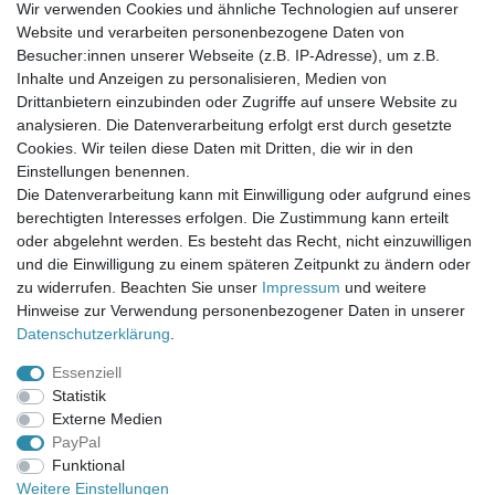
Wir verwenden Cookies und ähnliche Technologien auf unserer
Website und verarbeiten personenbezogene Daten von
Newsletter-Anmeldung
Besucher:innen unserer Webseite (z.B. IP-Adresse), um z.B.
FAQ / Fragen
Inhalte und Anzeigen zu personalisieren, Medien von
Mein Warenkorb
Drittanbietern einzubinden oder Zugriffe auf unsere Website zu
Mein Merkzettel
analysieren. Die Datenverarbeitung erfolgt erst durch gesetzte
Mein Konto
Cookies. Wir teilen diese Daten mit Dritten, die wir in den
Einstellungen benennen.
UNSER LADENGESCHÄFT
Die Datenverarbeitung kann mit Einwilligung oder aufgrund eines
Gottlieb-Daimler-Str. 10
berechtigten Interesses erfolgen. Die Zustimmung kann erteilt
33334 Gütersloh
oder abgelehnt werden. Es besteht das Recht, nicht einzuwilligen
und die Einwilligung zu einem späteren Zeitpunkt zu ändern oder
ÖFFNUNGSZEITEN
zu widerrufen. Beachten Sie unser
Impressum
und weitere
Hinweise zur Verwendung personenbezogener Daten in unserer
Montag - Dienstag: 8.00 - 18.00 Uhr, Mittwoch Ruhetag,
Daten­schutz­erklärung
.
Donnerstag: 8.00 - 18.00 Uhr, Freitag 8.00 - 14.00 Uhr
Essenziell
KUNDENSERVICE
Statistik
Telefon: (05241) 403 22 38
Externe Medien
E-Mail: info@stoffamstueck.de
PayPal
Funktional
Weitere Einstellungen