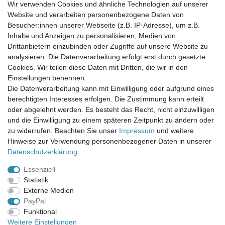
Wir verwenden Cookies und ähnliche Technologien auf unserer
Website und verarbeiten personenbezogene Daten von
Newsletter-Anmeldung
Besucher:innen unserer Webseite (z.B. IP-Adresse), um z.B.
FAQ / Fragen
Inhalte und Anzeigen zu personalisieren, Medien von
Mein Warenkorb
Drittanbietern einzubinden oder Zugriffe auf unsere Website zu
Mein Merkzettel
analysieren. Die Datenverarbeitung erfolgt erst durch gesetzte
Mein Konto
Cookies. Wir teilen diese Daten mit Dritten, die wir in den
Einstellungen benennen.
UNSER LADENGESCHÄFT
Die Datenverarbeitung kann mit Einwilligung oder aufgrund eines
Gottlieb-Daimler-Str. 10
berechtigten Interesses erfolgen. Die Zustimmung kann erteilt
33334 Gütersloh
oder abgelehnt werden. Es besteht das Recht, nicht einzuwilligen
und die Einwilligung zu einem späteren Zeitpunkt zu ändern oder
ÖFFNUNGSZEITEN
zu widerrufen. Beachten Sie unser
Impressum
und weitere
Hinweise zur Verwendung personenbezogener Daten in unserer
Montag - Dienstag: 8.00 - 18.00 Uhr, Mittwoch Ruhetag,
Daten­schutz­erklärung
.
Donnerstag: 8.00 - 18.00 Uhr, Freitag 8.00 - 14.00 Uhr
Essenziell
KUNDENSERVICE
Statistik
Telefon: (05241) 403 22 38
Externe Medien
E-Mail: info@stoffamstueck.de
PayPal
Funktional
Weitere Einstellungen