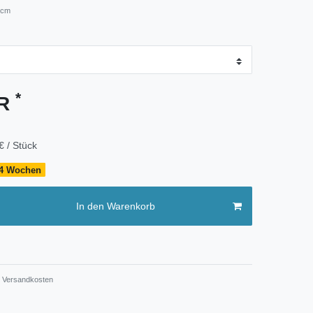
 cm
*
UR
€ / Stück
- 4 Wochen
In den Warenkorb
Versandkosten