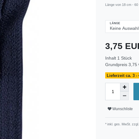
Länge von 18 cm - 60
LÄNGE
3,75 E
Inhalt
1
Stück
Grundpreis
3,75 
Lieferzeit ca. 3 
Wunschliste
* inkl. ges. MwSt. zzgl.