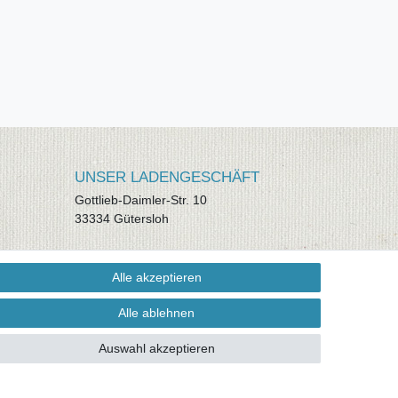
UNSER LADENGESCHÄFT
Gottlieb-Daimler-Str. 10
33334 Gütersloh
ÖFFNUNGSZEITEN
Alle akzeptieren
Montag - Dienstag: 8.00 - 18.00 Uhr,
Mittwoch Ruhetag, Donnerstag: 8.00 -
Alle ablehnen
18.00 Uhr, Freitag 8.00 - 14.00 Uhr
Auswahl akzeptieren
KUNDENSERVICE
Telefon: (05241) 403 22 38