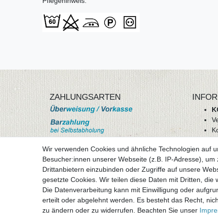
Pflegehinweis:
ZAHLUNGSARTEN
INFOR
K
V
K
Wi
Wir verwenden Cookies und ähnliche Technologien auf 
A
Besucher:innen unserer Webseite (z.B. IP-Adresse), um z
D
Drittanbietern einzubinden oder Zugriffe auf unsere Webs
mehr Informationen
I
gesetzte Cookies. Wir teilen diese Daten mit Dritten, die
Besuchen sie uns auf
Die Datenverarbeitung kann mit Einwilligung oder aufgru
Vertr
erteilt oder abgelehnt werden. Es besteht das Recht, nich
zu ändern oder zu widerrufen. Beachten Sie unser
Impr