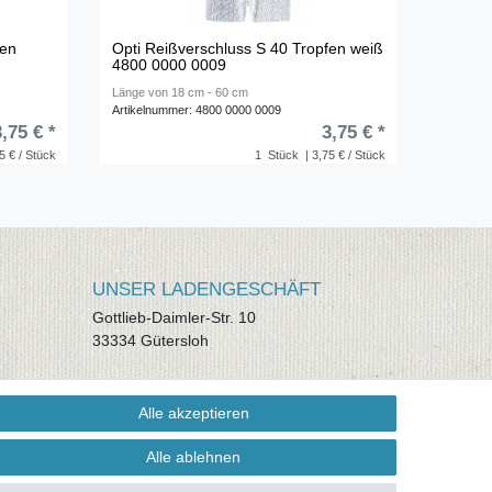
fen
Opti Reißverschluss S 40 Tropfen weiß
4800 0000 0009
Länge von 18 cm - 60 cm
Artikelnummer: 4800 0000 0009
3,75 € *
3,75 € *
5 € / Stück
1
Stück
| 3,75 € / Stück
UNSER LADENGESCHÄFT
Gottlieb-Daimler-Str. 10
33334 Gütersloh
ÖFFNUNGSZEITEN
Alle akzeptieren
Montag - Dienstag: 8.00 - 18.00 Uhr,
Mittwoch Ruhetag, Donnerstag: 8.00 -
Alle ablehnen
18.00 Uhr, Freitag 8.00 - 14.00 Uhr