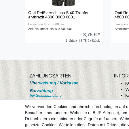
Opti Reißverschluss S 40 Tropfen
Opti Re
anthrazit 4800 0000 0001
4800 0
Länge von 18 cm - 60 cm
Länge von
Artikelnummer: 4800 0000 0001
Artikelnu
3,75 € *
1
Stück
| 3,75 € / Stück
ZAHLUNGSARTEN
INFOR
K
V
K
Wi
Wir verwenden Cookies und ähnliche Technologien auf 
A
Besucher:innen unserer Webseite (z.B. IP-Adresse), um z
D
Drittanbietern einzubinden oder Zugriffe auf unsere Webs
mehr Informationen
I
gesetzte Cookies. Wir teilen diese Daten mit Dritten, die