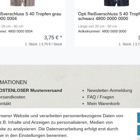
ißverschluss S 40 Tropfen grau
Opti Reißverschluss S 40 Trop
000 0004
schwarz 4800 0000 0000
 18 cm - 60 cm
Länge von 20 cm - 60 cm
mmer: 4800 0000 0004
Artikelnummer: 4800 0000 0000
3,75 € *
1
Stück
| 3,75 € / Stück
1
Stück
| 3,7
MATIONEN
OSTENLOSER Musterversand
Newsletter-Anmeldung
ersandkosten
FAQ / Fragen
ontakt
Mein Warenkorb
derrufsrecht
Mein Merkzettel
unserer Website und verarbeiten personenbezogene Daten von
GB
Mein Konto
.B. Inhalte und Anzeigen zu personalisieren, Medien von
atenschutz
ite zu analysieren. Die Datenverarbeitung erfolgt erst durch
mpressum
 wir in den Einstellungen benennen.