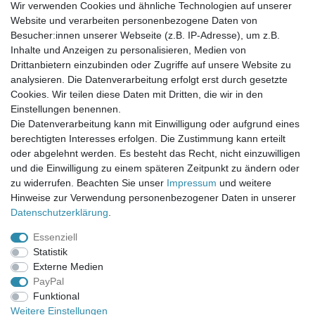
Wir verwenden Cookies und ähnliche Technologien auf unserer
Website und verarbeiten personenbezogene Daten von
Newsletter-Anmeldung
Besucher:innen unserer Webseite (z.B. IP-Adresse), um z.B.
FAQ / Fragen
Inhalte und Anzeigen zu personalisieren, Medien von
Mein Warenkorb
Drittanbietern einzubinden oder Zugriffe auf unsere Website zu
Mein Merkzettel
analysieren. Die Datenverarbeitung erfolgt erst durch gesetzte
Mein Konto
Cookies. Wir teilen diese Daten mit Dritten, die wir in den
Einstellungen benennen.
UNSER LADENGESCHÄFT
Die Datenverarbeitung kann mit Einwilligung oder aufgrund eines
Gottlieb-Daimler-Str. 10
berechtigten Interesses erfolgen. Die Zustimmung kann erteilt
33334 Gütersloh
oder abgelehnt werden. Es besteht das Recht, nicht einzuwilligen
und die Einwilligung zu einem späteren Zeitpunkt zu ändern oder
ÖFFNUNGSZEITEN
zu widerrufen. Beachten Sie unser
Impressum
und weitere
Hinweise zur Verwendung personenbezogener Daten in unserer
Montag - Dienstag: 8.00 - 18.00 Uhr, Mittwoch Ruhetag,
Daten­schutz­erklärung
.
Donnerstag: 8.00 - 18.00 Uhr, Freitag 8.00 - 14.00 Uhr
Essenziell
KUNDENSERVICE
Statistik
Telefon: (05241) 403 22 38
Externe Medien
E-Mail: info@stoffamstueck.de
PayPal
Funktional
Weitere Einstellungen