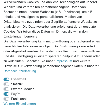
Wir verwenden Cookies und ähnliche Technologien auf unserer
Website und verarbeiten personenbezogene Daten von
Newsletter-Anmeldung
Besucher:innen unserer Webseite (z.B. IP-Adresse), um z.B.
FAQ / Fragen
Inhalte und Anzeigen zu personalisieren, Medien von
Mein Warenkorb
Drittanbietern einzubinden oder Zugriffe auf unsere Website zu
Mein Merkzettel
analysieren. Die Datenverarbeitung erfolgt erst durch gesetzte
Mein Konto
Cookies. Wir teilen diese Daten mit Dritten, die wir in den
Einstellungen benennen.
UNSER LADENGESCHÄFT
Die Datenverarbeitung kann mit Einwilligung oder aufgrund eines
Gottlieb-Daimler-Str. 10
berechtigten Interesses erfolgen. Die Zustimmung kann erteilt
33334 Gütersloh
oder abgelehnt werden. Es besteht das Recht, nicht einzuwilligen
und die Einwilligung zu einem späteren Zeitpunkt zu ändern oder
ÖFFNUNGSZEITEN
zu widerrufen. Beachten Sie unser
Impressum
und weitere
Hinweise zur Verwendung personenbezogener Daten in unserer
Montag - Dienstag: 8.00 - 18.00 Uhr, Mittwoch Ruhetag,
Daten­schutz­erklärung
.
Donnerstag: 8.00 - 18.00 Uhr, Freitag 8.00 - 14.00 Uhr
Essenziell
KUNDENSERVICE
Statistik
Telefon: (05241) 403 22 38
Externe Medien
E-Mail: info@stoffamstueck.de
PayPal
Funktional
Weitere Einstellungen