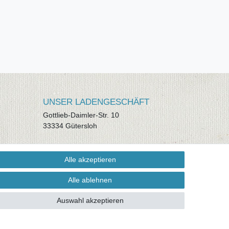
UNSER LADENGESCHÄFT
Gottlieb-Daimler-Str. 10
33334 Gütersloh
ÖFFNUNGSZEITEN
Alle akzeptieren
Montag - Dienstag: 8.00 - 18.00 Uhr,
Mittwoch Ruhetag, Donnerstag: 8.00 -
Alle ablehnen
18.00 Uhr, Freitag 8.00 - 14.00 Uhr
Auswahl akzeptieren
KUNDENSERVICE
Telefon: (05241) 403 22 38