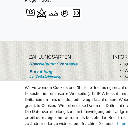
Pflegehinweis:
ZAHLUNGSARTEN
INFOR
K
V
K
Wi
Wir verwenden Cookies und ähnliche Technologien auf 
A
Besucher:innen unserer Webseite (z.B. IP-Adresse), um z
D
Drittanbietern einzubinden oder Zugriffe auf unsere Webs
mehr Informationen
I
gesetzte Cookies. Wir teilen diese Daten mit Dritten, die
Besuchen sie uns auf
Die Datenverarbeitung kann mit Einwilligung oder aufgru
Vertr
erteilt oder abgelehnt werden. Es besteht das Recht, nich
zu ändern oder zu widerrufen. Beachten Sie unser
Impr