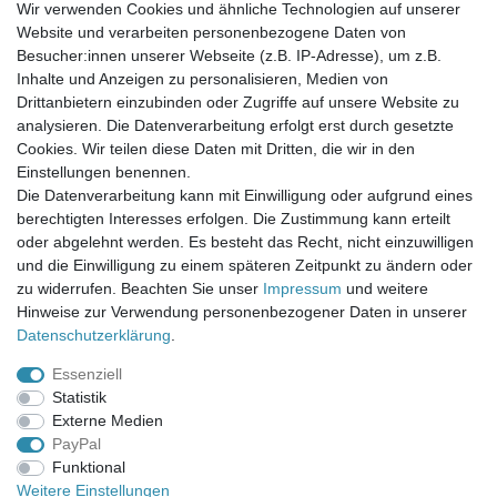
Wir verwenden Cookies und ähnliche Technologien auf unserer
Website und verarbeiten personenbezogene Daten von
Newsletter-Anmeldung
Besucher:innen unserer Webseite (z.B. IP-Adresse), um z.B.
FAQ / Fragen
Inhalte und Anzeigen zu personalisieren, Medien von
Mein Warenkorb
Drittanbietern einzubinden oder Zugriffe auf unsere Website zu
Mein Merkzettel
analysieren. Die Datenverarbeitung erfolgt erst durch gesetzte
Mein Konto
Cookies. Wir teilen diese Daten mit Dritten, die wir in den
Einstellungen benennen.
UNSER LADENGESCHÄFT
Die Datenverarbeitung kann mit Einwilligung oder aufgrund eines
Gottlieb-Daimler-Str. 10
berechtigten Interesses erfolgen. Die Zustimmung kann erteilt
33334 Gütersloh
oder abgelehnt werden. Es besteht das Recht, nicht einzuwilligen
und die Einwilligung zu einem späteren Zeitpunkt zu ändern oder
ÖFFNUNGSZEITEN
zu widerrufen. Beachten Sie unser
Impressum
und weitere
Hinweise zur Verwendung personenbezogener Daten in unserer
Montag - Dienstag: 8.00 - 18.00 Uhr, Mittwoch Ruhetag,
Daten­schutz­erklärung
.
Donnerstag: 8.00 - 18.00 Uhr, Freitag 8.00 - 14.00 Uhr
Essenziell
KUNDENSERVICE
Statistik
Telefon: (05241) 403 22 38
Externe Medien
E-Mail: info@stoffamstueck.de
PayPal
Funktional
Weitere Einstellungen