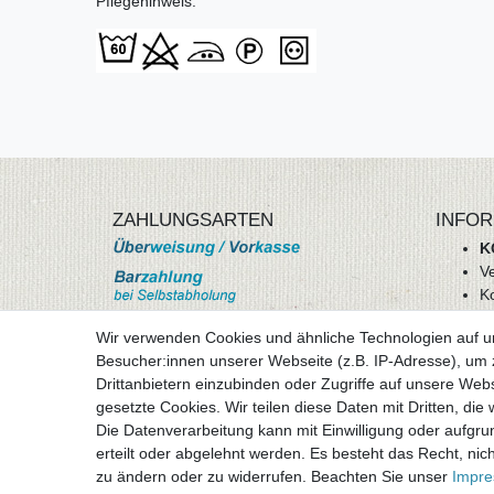
Pflegehinweis:
ZAHLUNGSARTEN
INFOR
K
V
K
Wi
Wir verwenden Cookies und ähnliche Technologien auf 
A
Besucher:innen unserer Webseite (z.B. IP-Adresse), um z
D
Drittanbietern einzubinden oder Zugriffe auf unsere Webs
mehr Informationen
I
gesetzte Cookies. Wir teilen diese Daten mit Dritten, die
Besuchen sie uns auf
Die Datenverarbeitung kann mit Einwilligung oder aufgru
Vertr
erteilt oder abgelehnt werden. Es besteht das Recht, nich
zu ändern oder zu widerrufen. Beachten Sie unser
Impr