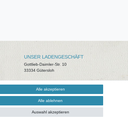
UNSER LADENGESCHÄFT
Gottlieb-Daimler-Str. 10
33334 Gütersloh
ÖFFNUNGSZEITEN
Alle akzeptieren
Montag - Dienstag: 8.00 - 18.00 Uhr,
Mittwoch Ruhetag, Donnerstag: 8.00 -
Alle ablehnen
18.00 Uhr, Freitag 8.00 - 14.00 Uhr
Auswahl akzeptieren
KUNDENSERVICE
Telefon: (05241) 403 22 38