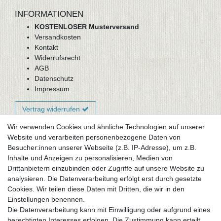
INFORMATIONEN
KOSTENLOSER Musterversand
Versandkosten
Kontakt
Widerrufsrecht
AGB
Datenschutz
Impressum
Vertrag widerrufen
Wir verwenden Cookies und ähnliche Technologien auf unserer
Website und verarbeiten personenbezogene Daten von
Newsletter-Anmeldung
Besucher:innen unserer Webseite (z.B. IP-Adresse), um z.B.
FAQ / Fragen
Inhalte und Anzeigen zu personalisieren, Medien von
Mein Warenkorb
Drittanbietern einzubinden oder Zugriffe auf unsere Website zu
Mein Merkzettel
analysieren. Die Datenverarbeitung erfolgt erst durch gesetzte
Mein Konto
Cookies. Wir teilen diese Daten mit Dritten, die wir in den
Einstellungen benennen.
UNSER LADENGESCHÄFT
Die Datenverarbeitung kann mit Einwilligung oder aufgrund eines
Gottlieb-Daimler-Str. 10
berechtigten Interesses erfolgen. Die Zustimmung kann erteilt