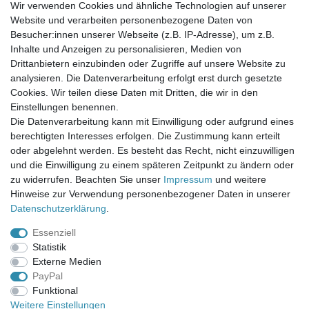
Wir verwenden Cookies und ähnliche Technologien auf unserer
Website und verarbeiten personenbezogene Daten von
Newsletter-Anmeldung
Besucher:innen unserer Webseite (z.B. IP-Adresse), um z.B.
FAQ / Fragen
Inhalte und Anzeigen zu personalisieren, Medien von
Mein Warenkorb
Drittanbietern einzubinden oder Zugriffe auf unsere Website zu
Mein Merkzettel
analysieren. Die Datenverarbeitung erfolgt erst durch gesetzte
Mein Konto
Cookies. Wir teilen diese Daten mit Dritten, die wir in den
Einstellungen benennen.
UNSER LADENGESCHÄFT
Die Datenverarbeitung kann mit Einwilligung oder aufgrund eines
Gottlieb-Daimler-Str. 10
berechtigten Interesses erfolgen. Die Zustimmung kann erteilt
33334 Gütersloh
oder abgelehnt werden. Es besteht das Recht, nicht einzuwilligen
und die Einwilligung zu einem späteren Zeitpunkt zu ändern oder
ÖFFNUNGSZEITEN
zu widerrufen. Beachten Sie unser
Impressum
und weitere
Hinweise zur Verwendung personenbezogener Daten in unserer
Montag - Dienstag: 8.00 - 18.00 Uhr, Mittwoch Ruhetag,
Daten­schutz­erklärung
.
Donnerstag: 8.00 - 18.00 Uhr, Freitag 8.00 - 14.00 Uhr
Essenziell
KUNDENSERVICE
Statistik
Telefon: (05241) 403 22 38
Externe Medien
E-Mail: info@stoffamstueck.de
PayPal
Funktional
Weitere Einstellungen