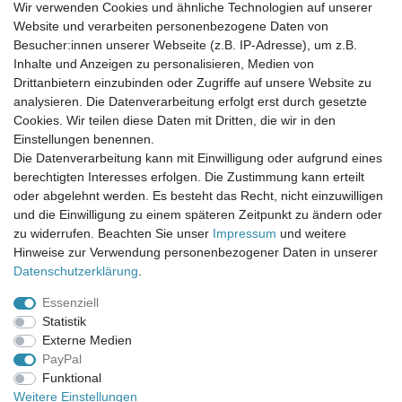
Wir verwenden Cookies und ähnliche Technologien auf unserer
Website und verarbeiten personenbezogene Daten von
Newsletter-Anmeldung
Besucher:innen unserer Webseite (z.B. IP-Adresse), um z.B.
FAQ / Fragen
Inhalte und Anzeigen zu personalisieren, Medien von
Mein Warenkorb
Drittanbietern einzubinden oder Zugriffe auf unsere Website zu
Mein Merkzettel
analysieren. Die Datenverarbeitung erfolgt erst durch gesetzte
Mein Konto
Cookies. Wir teilen diese Daten mit Dritten, die wir in den
Einstellungen benennen.
UNSER LADENGESCHÄFT
Die Datenverarbeitung kann mit Einwilligung oder aufgrund eines
Gottlieb-Daimler-Str. 10
berechtigten Interesses erfolgen. Die Zustimmung kann erteilt
33334 Gütersloh
oder abgelehnt werden. Es besteht das Recht, nicht einzuwilligen
und die Einwilligung zu einem späteren Zeitpunkt zu ändern oder
ÖFFNUNGSZEITEN
zu widerrufen. Beachten Sie unser
Impressum
und weitere
Hinweise zur Verwendung personenbezogener Daten in unserer
Montag - Dienstag: 8.00 - 18.00 Uhr, Mittwoch Ruhetag,
Daten­schutz­erklärung
.
Donnerstag: 8.00 - 18.00 Uhr, Freitag 8.00 - 14.00 Uhr
Essenziell
KUNDENSERVICE
Statistik
Telefon: (05241) 403 22 38
Externe Medien
E-Mail: info@stoffamstueck.de
PayPal
Funktional
Weitere Einstellungen