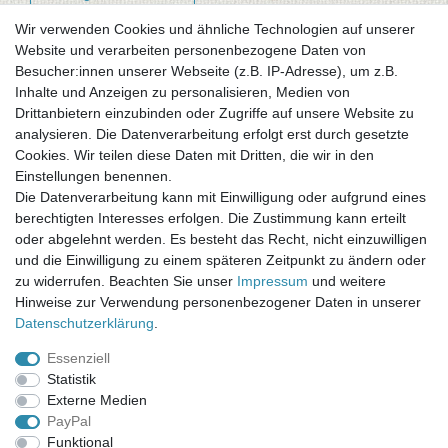
Wir verwenden Cookies und ähnliche Technologien auf unserer
Website und verarbeiten personenbezogene Daten von
Newsletter-Anmeldung
Besucher:innen unserer Webseite (z.B. IP-Adresse), um z.B.
FAQ / Fragen
Inhalte und Anzeigen zu personalisieren, Medien von
Mein Warenkorb
Drittanbietern einzubinden oder Zugriffe auf unsere Website zu
Mein Merkzettel
analysieren. Die Datenverarbeitung erfolgt erst durch gesetzte
Mein Konto
Cookies. Wir teilen diese Daten mit Dritten, die wir in den
Einstellungen benennen.
UNSER LADENGESCHÄFT
Die Datenverarbeitung kann mit Einwilligung oder aufgrund eines
Gottlieb-Daimler-Str. 10
berechtigten Interesses erfolgen. Die Zustimmung kann erteilt
33334 Gütersloh
oder abgelehnt werden. Es besteht das Recht, nicht einzuwilligen
und die Einwilligung zu einem späteren Zeitpunkt zu ändern oder
ÖFFNUNGSZEITEN
zu widerrufen. Beachten Sie unser
Impressum
und weitere
Hinweise zur Verwendung personenbezogener Daten in unserer
Montag - Dienstag: 8.00 - 18.00 Uhr, Mittwoch Ruhetag,
Daten­schutz­erklärung
.
Donnerstag: 8.00 - 18.00 Uhr, Freitag 8.00 - 14.00 Uhr
Essenziell
KUNDENSERVICE
Statistik
Telefon: (05241) 403 22 38
Externe Medien
E-Mail: info@stoffamstueck.de
PayPal
Funktional