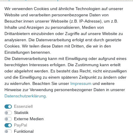
Wir verwenden Cookies und ähnliche Technologien auf unserer
Website und verarbeiten personenbezogene Daten von
Newsletter-Anmeldung
Besucher:innen unserer Webseite (z.B. IP-Adresse), um z.B.
FAQ / Fragen
Inhalte und Anzeigen zu personalisieren, Medien von
Mein Warenkorb
Drittanbietern einzubinden oder Zugriffe auf unsere Website zu
Mein Merkzettel
analysieren. Die Datenverarbeitung erfolgt erst durch gesetzte
Mein Konto
Cookies. Wir teilen diese Daten mit Dritten, die wir in den
Einstellungen benennen.
UNSER LADENGESCHÄFT
Die Datenverarbeitung kann mit Einwilligung oder aufgrund eines
Gottlieb-Daimler-Str. 10
berechtigten Interesses erfolgen. Die Zustimmung kann erteilt
33334 Gütersloh
oder abgelehnt werden. Es besteht das Recht, nicht einzuwilligen
und die Einwilligung zu einem späteren Zeitpunkt zu ändern oder
ÖFFNUNGSZEITEN
zu widerrufen. Beachten Sie unser
Impressum
und weitere
Hinweise zur Verwendung personenbezogener Daten in unserer
Montag - Dienstag: 8.00 - 18.00 Uhr, Mittwoch Ruhetag,
Daten­schutz­erklärung
.
Donnerstag: 8.00 - 18.00 Uhr, Freitag 8.00 - 14.00 Uhr
Essenziell
KUNDENSERVICE
Statistik
Telefon: (05241) 403 22 38
Externe Medien
E-Mail: info@stoffamstueck.de
PayPal
Funktional