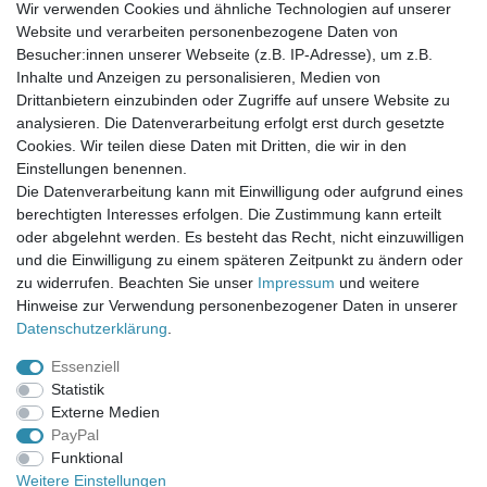
Wir verwenden Cookies und ähnliche Technologien auf unserer
Website und verarbeiten personenbezogene Daten von
Newsletter-Anmeldung
Besucher:innen unserer Webseite (z.B. IP-Adresse), um z.B.
FAQ / Fragen
Inhalte und Anzeigen zu personalisieren, Medien von
Mein Warenkorb
Drittanbietern einzubinden oder Zugriffe auf unsere Website zu
Mein Merkzettel
analysieren. Die Datenverarbeitung erfolgt erst durch gesetzte
Mein Konto
Cookies. Wir teilen diese Daten mit Dritten, die wir in den
Einstellungen benennen.
UNSER LADENGESCHÄFT
Die Datenverarbeitung kann mit Einwilligung oder aufgrund eines
Gottlieb-Daimler-Str. 10
berechtigten Interesses erfolgen. Die Zustimmung kann erteilt
33334 Gütersloh
oder abgelehnt werden. Es besteht das Recht, nicht einzuwilligen
und die Einwilligung zu einem späteren Zeitpunkt zu ändern oder
ÖFFNUNGSZEITEN
zu widerrufen. Beachten Sie unser
Impressum
und weitere
Hinweise zur Verwendung personenbezogener Daten in unserer
Montag - Dienstag: 8.00 - 18.00 Uhr, Mittwoch Ruhetag,
Daten­schutz­erklärung
.
Donnerstag: 8.00 - 18.00 Uhr, Freitag 8.00 - 14.00 Uhr
Essenziell
KUNDENSERVICE
Statistik
Telefon: (05241) 403 22 38
Externe Medien
E-Mail: info@stoffamstueck.de
PayPal
Funktional
Weitere Einstellungen