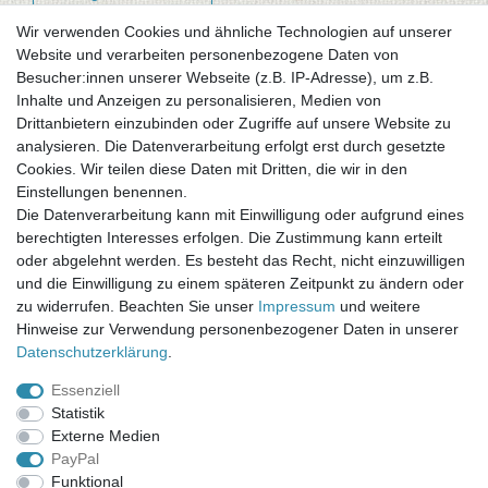
Wir verwenden Cookies und ähnliche Technologien auf unserer
Website und verarbeiten personenbezogene Daten von
Newsletter-Anmeldung
Besucher:innen unserer Webseite (z.B. IP-Adresse), um z.B.
FAQ / Fragen
Inhalte und Anzeigen zu personalisieren, Medien von
Mein Warenkorb
Drittanbietern einzubinden oder Zugriffe auf unsere Website zu
Mein Merkzettel
analysieren. Die Datenverarbeitung erfolgt erst durch gesetzte
Mein Konto
Cookies. Wir teilen diese Daten mit Dritten, die wir in den
Einstellungen benennen.
UNSER LADENGESCHÄFT
Die Datenverarbeitung kann mit Einwilligung oder aufgrund eines
Gottlieb-Daimler-Str. 10
berechtigten Interesses erfolgen. Die Zustimmung kann erteilt
33334 Gütersloh
oder abgelehnt werden. Es besteht das Recht, nicht einzuwilligen
und die Einwilligung zu einem späteren Zeitpunkt zu ändern oder
ÖFFNUNGSZEITEN
zu widerrufen. Beachten Sie unser
Impressum
und weitere
Hinweise zur Verwendung personenbezogener Daten in unserer
Montag - Dienstag: 8.00 - 18.00 Uhr, Mittwoch Ruhetag,
Daten­schutz­erklärung
.
Donnerstag: 8.00 - 18.00 Uhr, Freitag 8.00 - 14.00 Uhr
Essenziell
KUNDENSERVICE
Statistik
Telefon: (05241) 403 22 38
Externe Medien
E-Mail: info@stoffamstueck.de
PayPal
Funktional