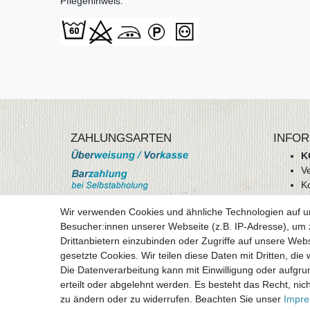
Pflegehinweis:
ZAHLUNGSARTEN
INFOR
K
V
K
Wi
Wir verwenden Cookies und ähnliche Technologien auf 
A
Besucher:innen unserer Webseite (z.B. IP-Adresse), um z
D
Drittanbietern einzubinden oder Zugriffe auf unsere Webs
mehr Informationen
I
gesetzte Cookies. Wir teilen diese Daten mit Dritten, die
Besuchen sie uns auf
Die Datenverarbeitung kann mit Einwilligung oder aufgru
Vertr
erteilt oder abgelehnt werden. Es besteht das Recht, nich
zu ändern oder zu widerrufen. Beachten Sie unser
Impr