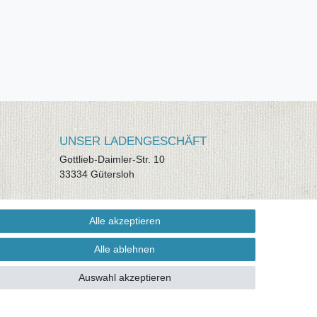
UNSER LADENGESCHÄFT
Gottlieb-Daimler-Str. 10
33334 Gütersloh
ÖFFNUNGSZEITEN
Alle akzeptieren
Montag - Dienstag: 8.00 - 18.00 Uhr,
Mittwoch Ruhetag, Donnerstag: 8.00 -
Alle ablehnen
18.00 Uhr, Freitag 8.00 - 14.00 Uhr
Auswahl akzeptieren
KUNDENSERVICE
Telefon: (05241) 403 22 38