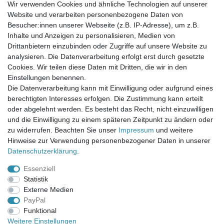
Wir verwenden Cookies und ähnliche Technologien auf unserer
Website und verarbeiten personenbezogene Daten von
Newsletter-Anmeldung
Besucher:innen unserer Webseite (z.B. IP-Adresse), um z.B.
FAQ / Fragen
Inhalte und Anzeigen zu personalisieren, Medien von
Mein Warenkorb
Drittanbietern einzubinden oder Zugriffe auf unsere Website zu
Mein Merkzettel
analysieren. Die Datenverarbeitung erfolgt erst durch gesetzte
Mein Konto
Cookies. Wir teilen diese Daten mit Dritten, die wir in den
Einstellungen benennen.
UNSER LADENGESCHÄFT
Die Datenverarbeitung kann mit Einwilligung oder aufgrund eines
Gottlieb-Daimler-Str. 10
berechtigten Interesses erfolgen. Die Zustimmung kann erteilt
33334 Gütersloh
oder abgelehnt werden. Es besteht das Recht, nicht einzuwilligen
und die Einwilligung zu einem späteren Zeitpunkt zu ändern oder
ÖFFNUNGSZEITEN
zu widerrufen. Beachten Sie unser
Impressum
und weitere
Hinweise zur Verwendung personenbezogener Daten in unserer
Montag - Dienstag: 8.00 - 18.00 Uhr, Mittwoch Ruhetag,
Daten­schutz­erklärung
.
Donnerstag: 8.00 - 18.00 Uhr, Freitag 8.00 - 14.00 Uhr
Essenziell
KUNDENSERVICE
Statistik
Telefon: (05241) 403 22 38
Externe Medien
E-Mail: info@stoffamstueck.de
PayPal
Funktional
Weitere Einstellungen