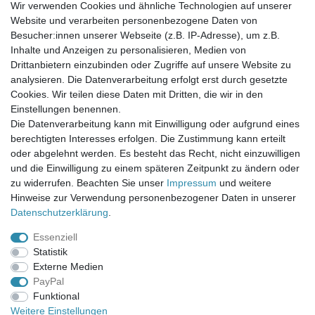
Wir verwenden Cookies und ähnliche Technologien auf unserer
Website und verarbeiten personenbezogene Daten von
Newsletter-Anmeldung
Besucher:innen unserer Webseite (z.B. IP-Adresse), um z.B.
FAQ / Fragen
Inhalte und Anzeigen zu personalisieren, Medien von
Mein Warenkorb
Drittanbietern einzubinden oder Zugriffe auf unsere Website zu
Mein Merkzettel
analysieren. Die Datenverarbeitung erfolgt erst durch gesetzte
Mein Konto
Cookies. Wir teilen diese Daten mit Dritten, die wir in den
Einstellungen benennen.
UNSER LADENGESCHÄFT
Die Datenverarbeitung kann mit Einwilligung oder aufgrund eines
Gottlieb-Daimler-Str. 10
berechtigten Interesses erfolgen. Die Zustimmung kann erteilt
33334 Gütersloh
oder abgelehnt werden. Es besteht das Recht, nicht einzuwilligen
und die Einwilligung zu einem späteren Zeitpunkt zu ändern oder
ÖFFNUNGSZEITEN
zu widerrufen. Beachten Sie unser
Impressum
und weitere
Hinweise zur Verwendung personenbezogener Daten in unserer
Montag - Dienstag: 8.00 - 18.00 Uhr, Mittwoch Ruhetag,
Daten­schutz­erklärung
.
Donnerstag: 8.00 - 18.00 Uhr, Freitag 8.00 - 14.00 Uhr
Essenziell
KUNDENSERVICE
Statistik
Telefon: (05241) 403 22 38
Externe Medien
E-Mail: info@stoffamstueck.de
PayPal
Funktional
Weitere Einstellungen