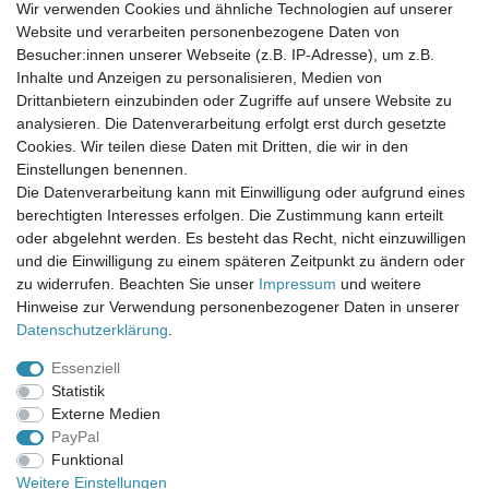
Wir verwenden Cookies und ähnliche Technologien auf unserer
Website und verarbeiten personenbezogene Daten von
Newsletter-Anmeldung
Besucher:innen unserer Webseite (z.B. IP-Adresse), um z.B.
FAQ / Fragen
Inhalte und Anzeigen zu personalisieren, Medien von
Mein Warenkorb
Drittanbietern einzubinden oder Zugriffe auf unsere Website zu
Mein Merkzettel
analysieren. Die Datenverarbeitung erfolgt erst durch gesetzte
Mein Konto
Cookies. Wir teilen diese Daten mit Dritten, die wir in den
Einstellungen benennen.
UNSER LADENGESCHÄFT
Die Datenverarbeitung kann mit Einwilligung oder aufgrund eines
Gottlieb-Daimler-Str. 10
berechtigten Interesses erfolgen. Die Zustimmung kann erteilt
33334 Gütersloh
oder abgelehnt werden. Es besteht das Recht, nicht einzuwilligen
und die Einwilligung zu einem späteren Zeitpunkt zu ändern oder
ÖFFNUNGSZEITEN
zu widerrufen. Beachten Sie unser
Impressum
und weitere
Hinweise zur Verwendung personenbezogener Daten in unserer
Montag - Dienstag: 8.00 - 18.00 Uhr, Mittwoch Ruhetag,
Daten­schutz­erklärung
.
Donnerstag: 8.00 - 18.00 Uhr, Freitag 8.00 - 14.00 Uhr
Essenziell
KUNDENSERVICE
Statistik
Telefon: (05241) 403 22 38
Externe Medien
E-Mail: info@stoffamstueck.de
PayPal
Funktional
Weitere Einstellungen