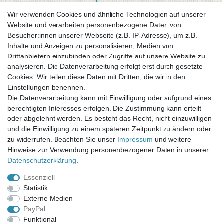
Wir verwenden Cookies und ähnliche Technologien auf unserer
Website und verarbeiten personenbezogene Daten von
Newsletter-Anmeldung
Besucher:innen unserer Webseite (z.B. IP-Adresse), um z.B.
FAQ / Fragen
Inhalte und Anzeigen zu personalisieren, Medien von
Mein Warenkorb
Drittanbietern einzubinden oder Zugriffe auf unsere Website zu
Mein Merkzettel
analysieren. Die Datenverarbeitung erfolgt erst durch gesetzte
Mein Konto
Cookies. Wir teilen diese Daten mit Dritten, die wir in den
Einstellungen benennen.
UNSER LADENGESCHÄFT
Die Datenverarbeitung kann mit Einwilligung oder aufgrund eines
Gottlieb-Daimler-Str. 10
berechtigten Interesses erfolgen. Die Zustimmung kann erteilt
33334 Gütersloh
oder abgelehnt werden. Es besteht das Recht, nicht einzuwilligen
und die Einwilligung zu einem späteren Zeitpunkt zu ändern oder
ÖFFNUNGSZEITEN
zu widerrufen. Beachten Sie unser
Impressum
und weitere
Hinweise zur Verwendung personenbezogener Daten in unserer
Montag - Dienstag: 8.00 - 18.00 Uhr, Mittwoch Ruhetag,
Daten­schutz­erklärung
.
Donnerstag: 8.00 - 18.00 Uhr, Freitag 8.00 - 14.00 Uhr
Essenziell
KUNDENSERVICE
Statistik
Telefon: (05241) 403 22 38
Externe Medien
E-Mail: info@stoffamstueck.de
PayPal
Funktional