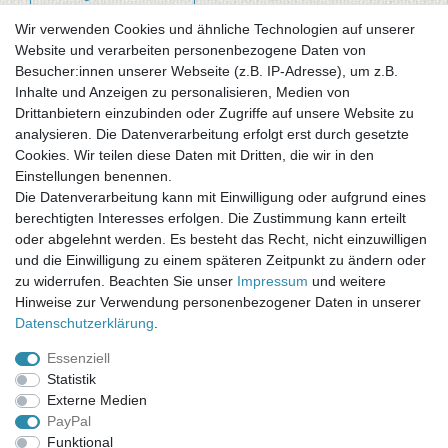
Wir verwenden Cookies und ähnliche Technologien auf unserer
Website und verarbeiten personenbezogene Daten von
Newsletter-Anmeldung
Besucher:innen unserer Webseite (z.B. IP-Adresse), um z.B.
FAQ / Fragen
Inhalte und Anzeigen zu personalisieren, Medien von
Mein Warenkorb
Drittanbietern einzubinden oder Zugriffe auf unsere Website zu
Mein Merkzettel
analysieren. Die Datenverarbeitung erfolgt erst durch gesetzte
Mein Konto
Cookies. Wir teilen diese Daten mit Dritten, die wir in den
Einstellungen benennen.
UNSER LADENGESCHÄFT
Die Datenverarbeitung kann mit Einwilligung oder aufgrund eines
Gottlieb-Daimler-Str. 10
berechtigten Interesses erfolgen. Die Zustimmung kann erteilt
33334 Gütersloh
oder abgelehnt werden. Es besteht das Recht, nicht einzuwilligen
und die Einwilligung zu einem späteren Zeitpunkt zu ändern oder
ÖFFNUNGSZEITEN
zu widerrufen. Beachten Sie unser
Impressum
und weitere
Hinweise zur Verwendung personenbezogener Daten in unserer
Montag - Dienstag: 8.00 - 18.00 Uhr, Mittwoch Ruhetag,
Daten­schutz­erklärung
.
Donnerstag: 8.00 - 18.00 Uhr, Freitag 8.00 - 14.00 Uhr
Essenziell
KUNDENSERVICE
Statistik
Telefon: (05241) 403 22 38
Externe Medien
E-Mail: info@stoffamstueck.de
PayPal
Funktional