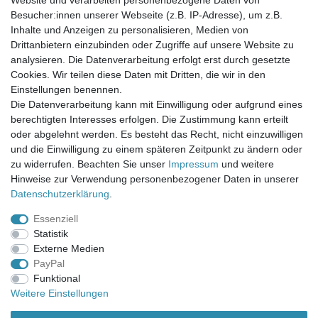
Website und verarbeiten personenbezogene Daten von
Newsletter-Anmeldung
Besucher:innen unserer Webseite (z.B. IP-Adresse), um z.B.
FAQ / Fragen
Inhalte und Anzeigen zu personalisieren, Medien von
Mein Warenkorb
Drittanbietern einzubinden oder Zugriffe auf unsere Website zu
Mein Merkzettel
analysieren. Die Datenverarbeitung erfolgt erst durch gesetzte
Mein Konto
Cookies. Wir teilen diese Daten mit Dritten, die wir in den
Einstellungen benennen.
UNSER LADENGESCHÄFT
Die Datenverarbeitung kann mit Einwilligung oder aufgrund eines
Gottlieb-Daimler-Str. 10
berechtigten Interesses erfolgen. Die Zustimmung kann erteilt
33334 Gütersloh
oder abgelehnt werden. Es besteht das Recht, nicht einzuwilligen
und die Einwilligung zu einem späteren Zeitpunkt zu ändern oder
ÖFFNUNGSZEITEN
zu widerrufen. Beachten Sie unser
Impressum
und weitere
Hinweise zur Verwendung personenbezogener Daten in unserer
Montag - Dienstag: 8.00 - 18.00 Uhr, Mittwoch Ruhetag,
Daten­schutz­erklärung
.
Donnerstag: 8.00 - 18.00 Uhr, Freitag 8.00 - 14.00 Uhr
Essenziell
KUNDENSERVICE
Statistik
Telefon: (05241) 403 22 38
Externe Medien
E-Mail: info@stoffamstueck.de
PayPal
Funktional
Weitere Einstellungen
Alle Preise inklusive gesetzlicher Mehrwertsteuer und
zuzüglich
Versandkosten
. * Pflichtfeld