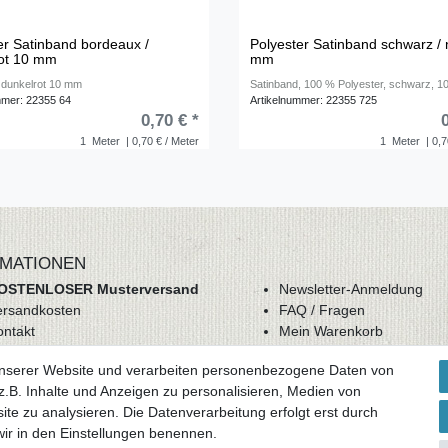
er Satinband bordeaux /
Polyester Satinband schwarz / 
rot 10 mm
mm
 dunkelrot 10 mm
Satinband, 100 % Polyester, schwarz, 
mmer: 22355 64
Artikelnummer: 22355 725
0,70 € *
1
Meter
| 0,70 € / Meter
1
Meter
| 0,7
MATIONEN
OSTENLOSER Musterversand
Newsletter-Anmeldung
ersandkosten
FAQ / Fragen
ontakt
Mein Warenkorb
derrufsrecht
Mein Merkzettel
unserer Website und verarbeiten personenbezogene Daten von
GB
Mein Konto
.B. Inhalte und Anzeigen zu personalisieren, Medien von
atenschutz
ite zu analysieren. Die Datenverarbeitung erfolgt erst durch
mpressum
 wir in den Einstellungen benennen.