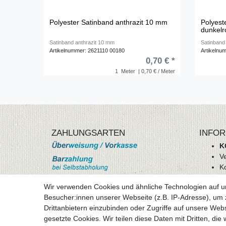
Polyester Satinband anthrazit 10 mm
Polyest
dunkel
Satinband anthrazit 10 mm
Satinband
Artikelnummer: 2621110 00180
Artikelnu
0,70 € *
1
Meter
| 0,70 € / Meter
ZAHLUNGSARTEN
INFOR
K
V
K
Wi
Wir verwenden Cookies und ähnliche Technologien auf 
A
Besucher:innen unserer Webseite (z.B. IP-Adresse), um z
D
Drittanbietern einzubinden oder Zugriffe auf unsere Webs
mehr Informationen
I
gesetzte Cookies. Wir teilen diese Daten mit Dritten, die