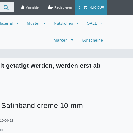
Anmelden
Registrieren
0
0,00 EUR
aterial
Muster
Nützliches
SALE
Marken
Gutscheine
it getätigt werden, werden erst ab
r Satinband creme 10 mm
110 00415
mm