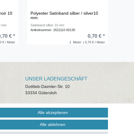
noir 10
Polyester Satinband silber / silver10
mm
10 mm
Satinband silber 10 mm
Artikelnummer: 2621110 00130
0,70 € *
0,70 € *
0 € / Meter
1
Meter
| 0,70 € / Meter
UNSER LADENGESCHÄFT
Gottlieb-Daimler-Str. 10
33334 Gütersloh
ÖFFNUNGSZEITEN
Alle akzeptieren
Montag - Dienstag: 8.00 - 18.00 Uhr,
Mittwoch Ruhetag, Donnerstag: 8.00 -
Alle ablehnen
18.00 Uhr, Freitag 8.00 - 14.00 Uhr