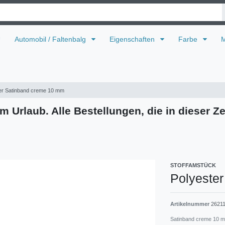
U
Automobil / Faltenbalg
Eigenschaften
Farbe
M
er Satinband creme 10 mm
m Urlaub. Alle Bestellungen, die in dieser Ze
STOFFAMSTÜCK
Polyeste
Artikelnummer
2621
Satinband creme 10 