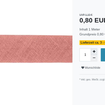
UVP 1,10 €
0,80 E
Inhalt
1
Meter
Grundpreis
0,80 
Lieferzeit ca. 3 
Wunschliste
* inkl. ges. MwSt. zzgl.