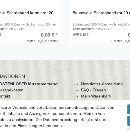
le Schrägband karminrot 20
Baumwolle Schrägband rot 20
d, 100 % Baumwolle, karminrot, 20 mm
Schrägband, 100 % Baumwolle, rot, 20
mmer: 022621 742
Artikelnummer: 022621 722
0,80 € *
€
UVP 1,10 €
1
Meter
| 0,80 € / Meter
1
Meter
| 0,8
MATIONEN
OSTENLOSER Musterversand
Newsletter-Anmeldung
ersandkosten
FAQ / Fragen
ontakt
Mein Warenkorb
derrufsrecht
Mein Merkzettel
unserer Website und verarbeiten personenbezogene Daten von
GB
Mein Konto
.B. Inhalte und Anzeigen zu personalisieren, Medien von
atenschutz
ite zu analysieren. Die Datenverarbeitung erfolgt erst durch
mpressum
 wir in den Einstellungen benennen.