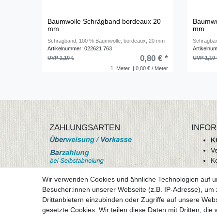
Baumwolle Schrägband bordeaux 20
Baumwol
mm
mm
Schrägband, 100 % Baumwolle, bordeaux, 20 mm
Schrägban
Artikelnummer: 022621 763
Artikelnu
0,80 € *
UVP 1,10 €
UVP 1,10 
1
Meter
| 0,80 € / Meter
ZAHLUNGSARTEN
INFOR
K
V
K
Wi
Wir verwenden Cookies und ähnliche Technologien auf 
A
Besucher:innen unserer Webseite (z.B. IP-Adresse), um z
D
Drittanbietern einzubinden oder Zugriffe auf unsere Webs
mehr Informationen
I
gesetzte Cookies. Wir teilen diese Daten mit Dritten, die