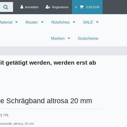
Anmelden
Registrieren
0
0,00 EUR
aterial
Muster
Nützliches
SALE
Marken
Gutscheine
it getätigt werden, werden erst ab
e Schrägband altrosa 20 mm
21 776
umwolle, altrosa, 20 mm