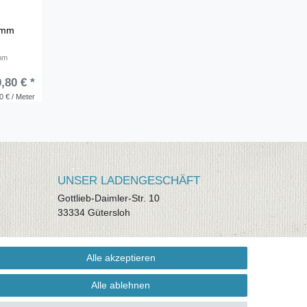
 mm
 mm
0,80 € *
0 € / Meter
UNSER LADENGESCHÄFT
Gottlieb-Daimler-Str. 10
33334 Gütersloh
ÖFFNUNGSZEITEN
Alle akzeptieren
Montag - Dienstag: 8.00 - 18.00 Uhr,
Mittwoch Ruhetag, Donnerstag: 8.00 -
Alle ablehnen
18.00 Uhr, Freitag 8.00 - 14.00 Uhr