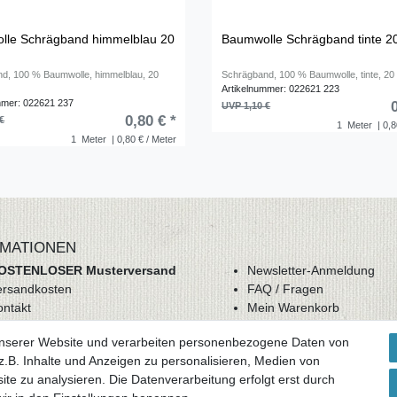
lle Schrägband himmelblau 20
Baumwolle Schrägband tinte 
d, 100 % Baumwolle, himmelblau, 20
Schrägband, 100 % Baumwolle, tinte, 2
Artikelnummer: 022621 223
mmer: 022621 237
UVP 1,10 €
0,80 € *
€
1
Meter
| 0,8
1
Meter
| 0,80 € / Meter
MATIONEN
OSTENLOSER Musterversand
Newsletter-Anmeldung
ersandkosten
FAQ / Fragen
ontakt
Mein Warenkorb
derrufsrecht
Mein Merkzettel
unserer Website und verarbeiten personenbezogene Daten von
GB
Mein Konto
.B. Inhalte und Anzeigen zu personalisieren, Medien von
atenschutz
ite zu analysieren. Die Datenverarbeitung erfolgt erst durch
mpressum