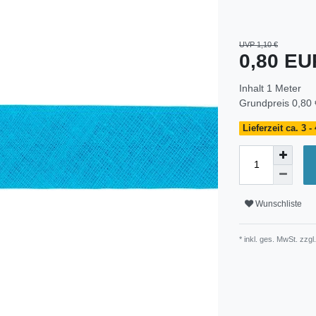
UVP 1,10 €
0,80 E
Inhalt
1
Meter
Grundpreis
0,80 
Lieferzeit ca. 3 
Wunschliste
* inkl. ges. MwSt. zzgl.