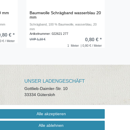
20 mm
Baumwolle Schrägband wasserblau 20
mm
0 mm
Schrägband, 100 % Baumwolle, wasserblau, 20
mm
Artikelnummer: 022621 277
0,80 € *
0,80 € *
UVP 1,10 €
0 € / Meter
1
Meter
| 0,80 € / Meter
UNSER LADENGESCHÄFT
Gottlieb-Daimler-Str. 10
33334 Gütersloh
ÖFFNUNGSZEITEN
Alle akzeptieren
Montag - Dienstag: 8.00 - 18.00 Uhr,
Mittwoch Ruhetag, Donnerstag: 8.00 -
Alle ablehnen
18.00 Uhr, Freitag 8.00 - 14.00 Uhr