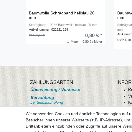
Baumwolle Schrägband hellblau 20
Baumwo
mm
mm
Schrägband, 100 % Baumwolle, hellblau, 20 mm
Schrägban
Artikelnummer: 022621 259
mm
Artikelnu
0,80 € *
UVP 1,10 €
UVP 1,10 
1
Meter
| 0,80 € / Meter
ZAHLUNGSARTEN
INFOR
K
V
K
Wi
Wir verwenden Cookies und ähnliche Technologien auf 
A
Besucher:innen unserer Webseite (z.B. IP-Adresse), um z
D
Drittanbietern einzubinden oder Zugriffe auf unsere Webs
mehr Informationen
I