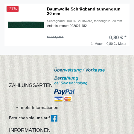
Baumwolle Schrägband tannengrün
-27%
20 mm
Schrägband, 100 % Baumwolle, tannengrün, 20 mm
Artikelnummer: 022621 482
0,80 € *
UVP 1,10 €
1
Meter
| 0,80 € / Meter
ZAHLUNGSARTEN
mehr Informationen
Besuchen sie uns auf
INFORMATIONEN