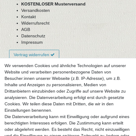
KOSTENLOSER Musterversand
Versandkosten
Kontakt
Widerrufsrecht
AGB
Datenschutz
Impressum
Vertrag widerrufen
Wir verwenden Cookies und ähnliche Technologien auf unserer
Website und verarbeiten personenbezogene Daten von
Newsletter-Anmeldung
Besucher:innen unserer Webseite (z.B. IP-Adresse), um z.B.
FAQ / Fragen
Inhalte und Anzeigen zu personalisieren, Medien von
Mein Warenkorb
Drittanbietern einzubinden oder Zugriffe auf unsere Website zu
Mein Merkzettel
analysieren. Die Datenverarbeitung erfolgt erst durch gesetzte
Mein Konto
Cookies. Wir teilen diese Daten mit Dritten, die wir in den
Einstellungen benennen.
UNSER LADENGESCHÄFT
Die Datenverarbeitung kann mit Einwilligung oder aufgrund eines
Gottlieb-Daimler-Str. 10
berechtigten Interesses erfolgen. Die Zustimmung kann erteilt
33334 Gütersloh
oder abgelehnt werden. Es besteht das Recht, nicht einzuwilligen
und die Einwilligung zu einem späteren Zeitpunkt zu ändern oder