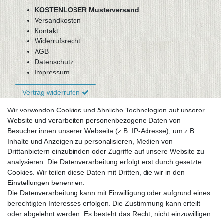
KOSTENLOSER Musterversand
Versandkosten
Kontakt
Widerrufsrecht
AGB
Datenschutz
Impressum
Vertrag widerrufen
Wir verwenden Cookies und ähnliche Technologien auf unserer
Website und verarbeiten personenbezogene Daten von
Newsletter-Anmeldung
Besucher:innen unserer Webseite (z.B. IP-Adresse), um z.B.
FAQ / Fragen
Inhalte und Anzeigen zu personalisieren, Medien von
Mein Warenkorb
Drittanbietern einzubinden oder Zugriffe auf unsere Website zu
Mein Merkzettel
analysieren. Die Datenverarbeitung erfolgt erst durch gesetzte
Mein Konto
Cookies. Wir teilen diese Daten mit Dritten, die wir in den
Einstellungen benennen.
UNSER LADENGESCHÄFT
Die Datenverarbeitung kann mit Einwilligung oder aufgrund eines
Gottlieb-Daimler-Str. 10
berechtigten Interesses erfolgen. Die Zustimmung kann erteilt
33334 Gütersloh
oder abgelehnt werden. Es besteht das Recht, nicht einzuwilligen