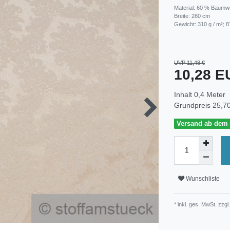
Material: 60 % Baumwo
Breite: 280 cm
Gewicht: 310 g / m²; 8
UVP 11,48 €
10,28 
Inhalt
0,4
Meter
Grundpreis
25,70
Versand ab dem 3
Wunschliste
* inkl. ges. MwSt. zzgl.