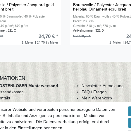
le / Polyester Jacquard gold
Baumwolle / Polyester Jacquar
t breit
hellblau Ornament ecru breit
 60 % Baumwolle / 40 % Polyester
Material: 60 % Baumwolle / 40 % Polyest
80 cm
Breite: 280 cm
10 g / m²; 870 g / m
Gewicht: 310 g / m²; 870 g / m
mmer: 321 C
Artikelnummer: 321 D
24,70 € *
24
0 €
UVP 28,70 €
1
Meter
| 24,70 € / Meter
1
Meter
| 24,7
MATIONEN
OSTENLOSER Musterversand
Newsletter-Anmeldung
ersandkosten
FAQ / Fragen
ontakt
Mein Warenkorb
derrufsrecht
Mein Merkzettel
unserer Website und verarbeiten personenbezogene Daten von
GB
Mein Konto
.B. Inhalte und Anzeigen zu personalisieren, Medien von
atenschutz
ite zu analysieren. Die Datenverarbeitung erfolgt erst durch
mpressum
 wir in den Einstellungen benennen.