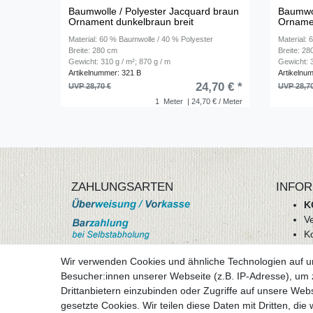
Baumwolle / Polyester Jacquard braun
Baumwol
Ornament dunkelbraun breit
Ornamen
Material: 60 % Baumwolle / 40 % Polyester
Material:
Breite: 280 cm
Breite: 2
Gewicht: 310 g / m²; 870 g / m
Gewicht: 3
Artikelnummer: 321 B
Artikelnu
24,70 € *
UVP 28,70 €
UVP 28,7
1
Meter
| 24,70 € / Meter
ZAHLUNGSARTEN
INFOR
K
V
K
Wi
Wir verwenden Cookies und ähnliche Technologien auf 
A
Besucher:innen unserer Webseite (z.B. IP-Adresse), um z
D
Drittanbietern einzubinden oder Zugriffe auf unsere Webs
mehr Informationen
I
gesetzte Cookies. Wir teilen diese Daten mit Dritten, die