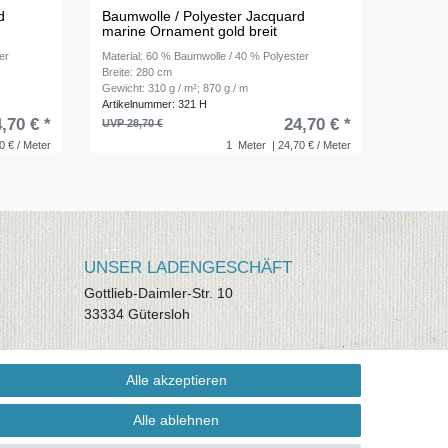
d
Baumwolle / Polyester Jacquard
marine Ornament gold breit
er
Material: 60 % Baumwolle / 40 % Polyester
Breite: 280 cm
Gewicht: 310 g / m²; 870 g / m
Artikelnummer: 321 H
,70 € *
24,70 € *
UVP 28,70 €
0 € / Meter
1
Meter
| 24,70 € / Meter
UNSER LADENGESCHÄFT
Gottlieb-Daimler-Str. 10
33334 Gütersloh
ÖFFNUNGSZEITEN
Alle akzeptieren
Montag - Dienstag: 8.00 - 18.00 Uhr,
Mittwoch Ruhetag, Donnerstag: 8.00 -
Alle ablehnen
18.00 Uhr, Freitag 8.00 - 14.00 Uhr