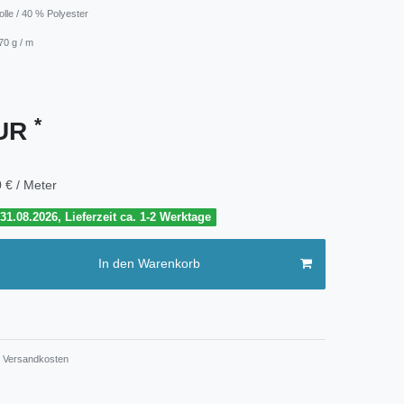
lle / 40 % Polyester
70 g / m
*
EUR
 € / Meter
1.08.2026, Lieferzeit ca. 1-2 Werktage
In den Warenkorb
Versandkosten