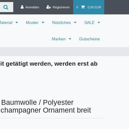
Anmelden
Registrieren
0
0,00 EUR
aterial
Muster
Nützliches
SALE
Marken
Gutscheine
it getätigt werden, werden erst ab
 Baumwolle / Polyester
 champagner Ornament breit